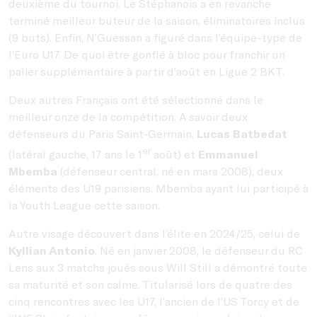
deuxième du tournoi. Le Stéphanois a en revanche
terminé meilleur buteur de la saison, éliminatoires inclus
(9 buts). Enfin, N’Guessan a figuré dans l’équipe-type de
l’Euro U17. De quoi être gonflé à bloc pour franchir un
palier supplémentaire à partir d’août en Ligue 2 BKT.
Deux autres Français ont été sélectionné dans le
meilleur onze de la compétition. A savoir deux
défenseurs du Paris Saint-Germain,
Lucas Batbedat
er
(latéral gauche, 17 ans le 1
août) et
Emmanuel
Mbemba
(défenseur central, né en mars 2008), deux
éléments des U19 parisiens. Mbemba ayant lui participé à
la Youth League cette saison.
Autre visage découvert dans l’élite en 2024/25, celui de
Kyllian Antonio
. Né en janvier 2008, le défenseur du RC
Lens aux 3 matchs joués sous Will Still a démontré toute
sa maturité et son calme. Titularisé lors de quatre des
cinq rencontres avec les U17, l’ancien de l’US Torcy et de