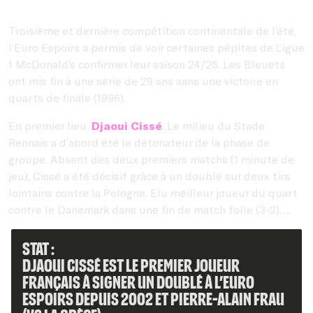
Troisième et dernière compétition continentale de l’été,
l’Euro Espoirs a permis de voir certaines pépites de Ligue
1 McDonald’s confirmer leur saison 24/25. Les Bleuets
ont mis fin à une série de 29 ans sans une victoire en
quarts de finale (1996).
En premier lieu,
Djaoui Cissé
. Le milieu du Stade
Rennais a d’abord été le détonateur de la phase de
groupe. Absent des deux premiers matchs (1 minute de
jeu), Cissé a été décisif grâce à un doublé sur deux tirs
lointains contre la Pologne. Elu meilleur joueur du quart
contre le Danemark dans une fin de match folle (3-2)….
Stat :
Djaoui Cissé est le premier joueur
français à signer un doublé à l’EURO
Espoirs depuis 2002 et Pierre-Alain Frau