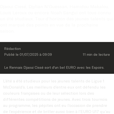
Djaoui Cissé, Djylian N’Guessan, Hamidou Makalou, 
Louis Leroux ou encore Noah Sangui ont tous connu 
un été studieux. Tour d’horizon des jeunes talents qui 
ont marqué des points en vue de la prochaine 
saison.
Rédaction
Publié le 
01/07/2025
 à 
09:09
11 min
 de lecture
Le Rennais Djaoui Cissé sort d'un bel EURO avec les Espoirs.
L’été a été studieux pour les jeunes talents de Ligue 1
McDonald’s. Les meilleurs d’entre eux ont défendu les
couleurs françaises ou de leur sélection lors des
différentes compétitions de jeunes. Avec trois tournois
au programme, les pépites ont eu l’occasion de prendre
de l’expérience et de briller aussi bien à l’EURO U17 qu’au