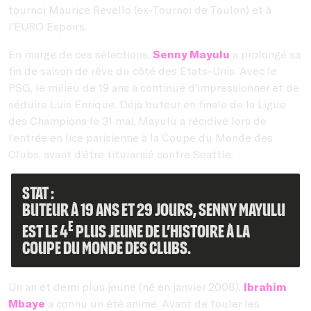
tournoi Maurice Revello (ex-Tournoi de Toulon) et à
l’EURO Espoirs.
En marge de ces sélections,
Senny Mayulu
a prolongé sa
fin de saison de rêve du côté des Etats-Unis. Avec le
PSG, le milieu de 19 ans a continué d’impressionner et de
séduire Luis Enrique. Déjà buteur en finale de la Ligue
des Champions le 31 mai, Mayulu a récidivé lors de
l’entrée en lice parisienne à la Coupe du Monde des
Clubs, avant d’être titularisé contre Seattle.
Stat :
Buteur à 19 ans et 29 jours, Senny Mayulu
e
est le 4
plus jeune de l’histoire à la
Coupe du Monde des clubs.
Un an et demi plus jeune (né en janvier 2008),
Ibrahim
Mbaye
a connu un été animé. Avant de fouler les