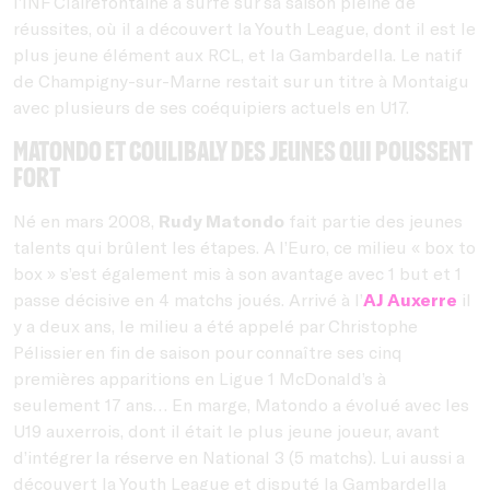
l’INF Clairefontaine a surfé sur sa saison pleine de
réussites, où il a découvert la Youth League, dont il est le
plus jeune élément aux RCL, et la Gambardella. Le natif
de Champigny-sur-Marne restait sur un titre à Montaigu
avec plusieurs de ses coéquipiers actuels en U17.
Matondo et Coulibaly des jeunes qui poussent
fort
Né en mars 2008,
Rudy Matondo
fait partie des jeunes
talents qui brûlent les étapes. A l’Euro, ce milieu « box to
box » s’est également mis à son avantage avec 1 but et 1
passe décisive en 4 matchs joués. Arrivé à l’
AJ Auxerre
il
y a deux ans, le milieu a été appelé par Christophe
Pélissier en fin de saison pour connaître ses cinq
premières apparitions en Ligue 1 McDonald’s à
seulement 17 ans… En marge, Matondo a évolué avec les
U19 auxerrois, dont il était le plus jeune joueur, avant
d’intégrer la réserve en National 3 (5 matchs). Lui aussi a
découvert la Youth League et disputé la Gambardella