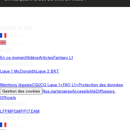
Langue du site
Français
Anglais
Pages
En ce moment
Vidéos
Articles
Fantasy L1
Championnats
Ligue 1 McDonald's
Ligue 2 BKT
Légal
Mentions légales
CGU
CG Ligue 1+
FAQ L1+
Protection des données
Gestion des cookies
Nos partenaires
Accessibilité
Diffuseurs 
Officiels
Univers LFP
LFP
MPG
MPP
1TEAM
Langue du site
Français