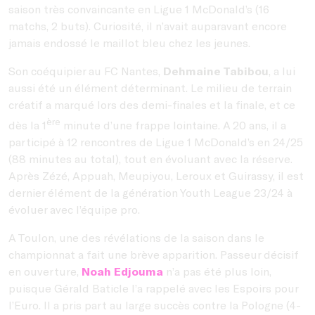
saison très convaincante en Ligue 1 McDonald’s (16
matchs, 2 buts). Curiosité, il n’avait auparavant encore
jamais endossé le maillot bleu chez les jeunes.
Son coéquipier au FC Nantes,
Dehmaine Tabibou
, a lui
aussi été un élément déterminant. Le milieu de terrain
créatif a marqué lors des demi-finales et la finale, et ce
ère
dès la 1
minute d’une frappe lointaine. A 20 ans, il a
participé à 12 rencontres de Ligue 1 McDonald’s en 24/25
(88 minutes au total), tout en évoluant avec la réserve.
Après Zézé, Appuah, Meupiyou, Leroux et Guirassy, il est
dernier élément de la génération Youth League 23/24 à
évoluer avec l’équipe pro.
A Toulon, une des révélations de la saison dans le
championnat a fait une brève apparition. Passeur décisif
en ouverture,
Noah Edjouma
n’a pas été plus loin,
puisque Gérald Baticle l’a rappelé avec les Espoirs pour
l’Euro. Il a pris part au large succès contre la Pologne (4-