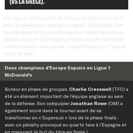
(vs la Grèce).
A 21 ans, le milieu solide et technique a démontré qu’il
avait le niveau pour évoluer en Ligue 1 McDonald’s. Pas
sous Stéphan et Sampaoli, mais avec Habib Beye. Sous
contrat jusqu’en 2029, Djaoui Cissé a joué 14 matchs et
même marqué à une reprise. Un pari réussi pour l’actuel
coach rennais.
Deux champions d’Europe Espoirs en Ligue 1
McDonald’s
Buteur en phase de groupes,
Charlie Cresswell
(TFC) a
été un élément important de l’équipe anglaise au sein
de la défense. Son coéquipier
Jonathan Rowe
(OM) a
également scoré dans le tournoi avant de se
transformer en « Supersub » lors de la phase finale ;
avec un pénalty provoqué en quarts face à l’Espagne et
en marquant le but du titre en finale !