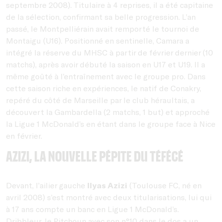
septembre 2008). Titulaire à 4 reprises, il a été capitaine
de la sélection, confirmant sa belle progression. L’an
passé, le Montpelliérain avait remporté le tournoi de
Montaigu (U16). Positionné en sentinelle, Camara a
intégré la réserve du MHSC à partir de février dernier (10
matchs), après avoir débuté la saison en U17 et U19. Il a
même goûté à l’entraînement avec le groupe pro. Dans
cette saison riche en expériences, le natif de Conakry,
repéré du côté de Marseille par le club héraultais, a
découvert la Gambardella (2 matchs, 1 but) et approché
la Ligue 1 McDonald’s en étant dans le groupe face à Nice
en février.
Azizi, la nouvelle pépite du Téfécé
Devant, l’ailier gauche
Ilyas Azizi
(Toulouse FC, né en
avril 2008) s’est montré avec deux titularisations, lui qui
à 17 ans compte un banc en Ligue 1 McDonald’s.
Dribbleur, le Pitchoun avec son n°10 dans le dos a un