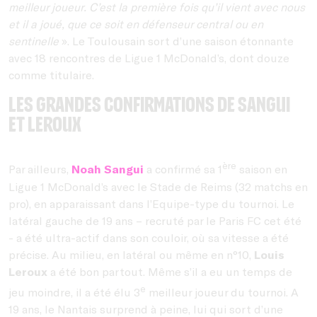
meilleur joueur. C’est la première fois qu’il vient avec nous
et il a joué, que ce soit en défenseur central ou en
sentinelle
». Le Toulousain sort d’une saison étonnante
avec 18 rencontres de Ligue 1 McDonald’s, dont douze
comme titulaire.
Les grandes confirmations de Sangui
et Leroux
ère
Par ailleurs,
Noah Sangui
a confirmé sa 1
saison en
Ligue 1 McDonald’s avec le Stade de Reims (32 matchs en
pro), en apparaissant dans l’Equipe-type du tournoi. Le
latéral gauche de 19 ans – recruté par le Paris FC cet été
- a été ultra-actif dans son couloir, où sa vitesse a été
précise. Au milieu, en latéral ou même en n°10,
Louis
Leroux
a été bon partout. Même s’il a eu un temps de
e
jeu moindre, il a été élu 3
meilleur joueur du tournoi. A
19 ans, le Nantais surprend à peine, lui qui sort d’une