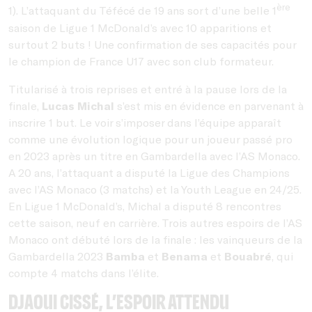
ère
1). L’attaquant du Téfécé de 19 ans sort d’une belle 1
saison de Ligue 1 McDonald’s avec 10 apparitions et
surtout 2 buts ! Une confirmation de ses capacités pour
le champion de France U17 avec son club formateur.
Titularisé à trois reprises et entré à la pause lors de la
finale,
Lucas Michal
s’est mis en évidence en parvenant à
inscrire 1 but. Le voir s’imposer dans l’équipe apparaît
comme une évolution logique pour un joueur passé pro
en 2023 après un titre en Gambardella avec l’AS Monaco.
A 20 ans, l’attaquant a disputé la Ligue des Champions
avec l’AS Monaco (3 matchs) et la Youth League en 24/25.
En Ligue 1 McDonald’s, Michal a disputé 8 rencontres
cette saison, neuf en carrière. Trois autres espoirs de l’AS
Monaco ont débuté lors de la finale : les vainqueurs de la
Gambardella 2023
Bamba
et
Benama
et
Bouabré
, qui
compte 4 matchs dans l’élite.
Djaoui Cissé, l’espoir attendu