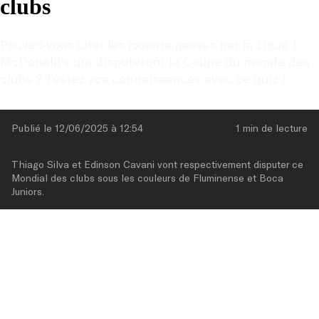
clubs
Pouvez-vous citer les joueurs passés par la Ligue 1 
McDonald's qui disputeront la Coupe du monde des 
clubs ? Testez vos connaissances avec ce quiz !
Publié le 
12/06/2025
 à 
12:54
1 min
 de lecture
Thiago Silva et Edinson Cavani vont respectivement disputer ce 
Mondial des clubs sous les couleurs de Fluminense et Boca 
Juniors.