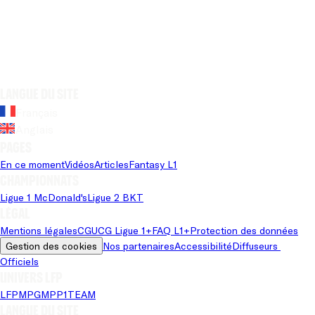
Langue du site
Français
Anglais
Pages
En ce moment
Vidéos
Articles
Fantasy L1
Championnats
Ligue 1 McDonald's
Ligue 2 BKT
Légal
Mentions légales
CGU
CG Ligue 1+
FAQ L1+
Protection des données
Gestion des cookies
Nos partenaires
Accessibilité
Diffuseurs 
Officiels
Univers LFP
LFP
MPG
MPP
1TEAM
Langue du site