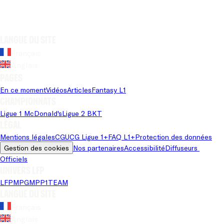
Langue du site
Français
Anglais
Pages
En ce moment
Vidéos
Articles
Fantasy L1
Championnats
Ligue 1 McDonald's
Ligue 2 BKT
Légal
Mentions légales
CGU
CG Ligue 1+
FAQ L1+
Protection des données
Gestion des cookies
Nos partenaires
Accessibilité
Diffuseurs 
Officiels
Univers LFP
LFP
MPG
MPP
1TEAM
Langue du site
Français
Anglais