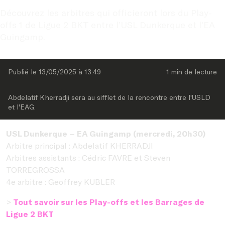
Découvrez les arbitres qui officieront lors du Play-
offs 1 de Ligue 2 BKT entre l’USL Dunkerque et l’EA 
Guingamp.
Publié le 
13/05/2025
 à 
13:49
1 min
 de lecture
Abdelatif Kherradji sera au sifflet de la rencontre entre l'USLD 
et l'EAG.
USL Dunkerque – EA Guingamp (mercredi, 20h30)
Arbitre principal : Abdelatif KHERRADJI
Arbitres assistants : Cédric FAVRE et Steven
TORREGROSSA
4e arbitre : Geoffrey KUBLER
>
Tout savoir sur les Play-offs et les Barrages de
Ligue 2 BKT