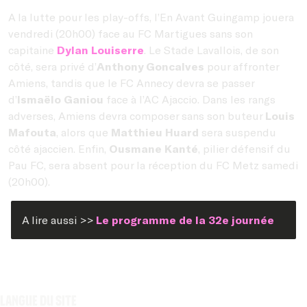
A la lutte pour les play-offs, l’En Avant Guingamp jouera
vendredi (20h00) face au FC Martigues sans son
capitaine
Dylan Louiserre
. Le Stade Lavallois, de son
côté, sera privé d’
Anthony Goncalves
pour affronter
Amiens, tandis que le FC Annecy devra se passer
d’
Ismaëlo Ganiou
face à l’AC Ajaccio. Dans les rangs
adverses, Amiens devra composer sans son buteur
Louis
Mafouta
, alors que
Matthieu Huard
sera suspendu
côté ajaccien. Enfin,
Ousmane Kanté
, pilier défensif du
Pau FC, sera absent pour la réception du FC Metz samedi
(20h00).
A lire aussi >>
Le programme de la 32e journée
Langue du site