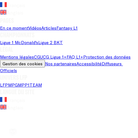
Français
Anglais
Pages
En ce moment
Vidéos
Articles
Fantasy L1
Championnats
Ligue 1 McDonald's
Ligue 2 BKT
Légal
Mentions légales
CGU
CG Ligue 1+
FAQ L1+
Protection des données
Gestion des cookies
Nos partenaires
Accessibilité
Diffuseurs 
Officiels
Univers LFP
LFP
MPG
MPP
1TEAM
Langue du site
Français
Anglais