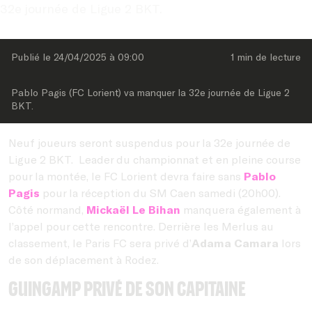
32e journée de Ligue 2 BKT.
Publié le 
24/04/2025
 à 
09:00
1 min
 de lecture
Pablo Pagis (FC Lorient) va manquer la 32e journée de Ligue 2 
BKT.
Neuf joueurs seront suspendus pour la 32e journée de
Ligue 2 BKT.
Leader du championnat et en pleine course
pour la montée, le FC Lorient devra faire sans
Pablo
Pagis
pour la réception du SM Caen samedi (20h00).
Côté normand,
Mickaël Le Bihan
manquera également à
l’appel pour cette rencontre. Derrière les Merlus au
classement, le Paris FC sera privé d’
Adama Camara
lors
de son déplacement à Rodez.
Guingamp privé de son capitaine