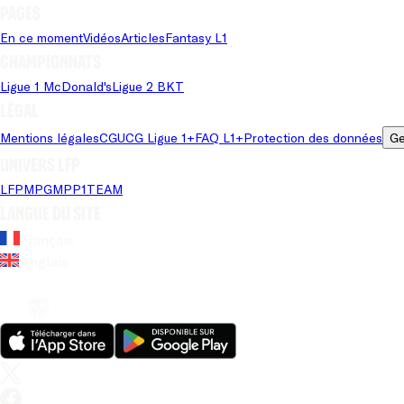
Pages
En ce moment
Vidéos
Articles
Fantasy L1
Championnats
Ligue 1 McDonald's
Ligue 2 BKT
Légal
Mentions légales
CGU
CG Ligue 1+
FAQ L1+
Protection des données
Ge
Univers LFP
LFP
MPG
MPP
1TEAM
Langue du site
Français
Anglais