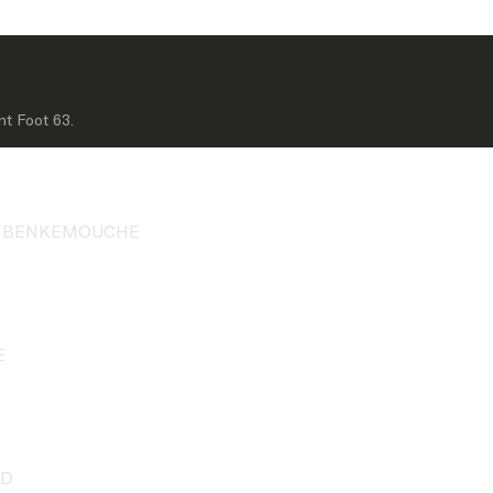
nt Foot 63.
med BENKEMOUCHE
E
RD