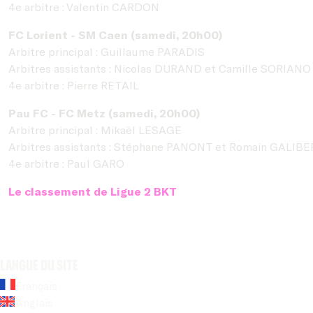
4e arbitre : Valentin CARDON
FC Lorient - SM Caen (samedi, 20h00)
Arbitre principal : Guillaume PARADIS
Arbitres assistants : Nicolas DURAND et Camille SORIANO
4e arbitre : Pierre RETAIL
Pau FC - FC Metz (samedi, 20h00)
Arbitre principal : Mikaël LESAGE
Arbitres assistants : Stéphane PANONT et Romain GALIBE
4e arbitre : Paul GARO
Le classement de Ligue 2 BKT
Langue du site
Français
Anglais