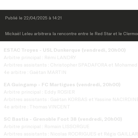
Publié le 
22/04/2025
 à 
14:21
Mickaël Leleu arbitrera la rencontre entre le Red Star et le Clermo
ESTAC Troyes - USL Dunkerque (vendredi, 20h00)
Arbitre principal : Rémi LANDRY
Arbitres assistants : Christopher SPADAFORA et Moha
4e arbitre : Gaëtan MARTIN
EA Guingamp - FC Martigues (vendredi, 20h00)
Arbitre principal : Eddy ROSIER
Arbitres assistants : Gaëtan KORBAS et Yassine NACIRDIN
4e arbitre : Thomas VINCENT
SC Bastia - Grenoble Foot 38 (vendredi, 20h00)
Arbitre principal : Romain LISSORGUE
Arbitres assistants : Nicolas RODRIGUES et Régis GAILLA