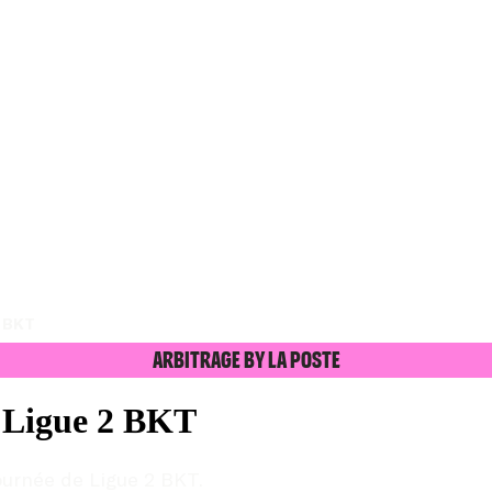
2 BKT
Arbitrage by La Poste
e Ligue 2 BKT
journée de Ligue 2 BKT.