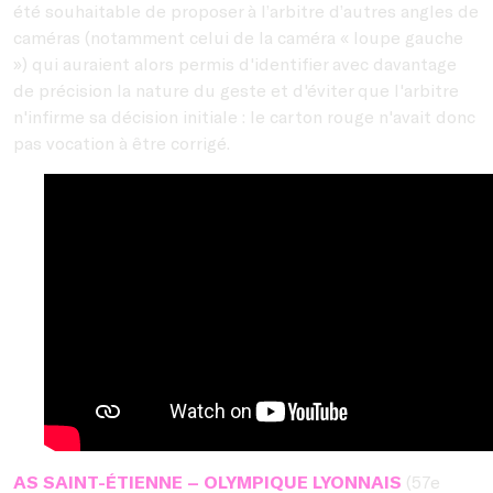
été souhaitable de proposer à l’arbitre d’autres angles de
caméras (notamment celui de la caméra « loupe gauche
») qui auraient alors permis d'identifier avec davantage
de précision la nature du geste et d'éviter que l'arbitre
n'infirme sa décision initiale : le carton rouge n'avait donc
pas vocation à être corrigé.
AS SAINT-ÉTIENNE – OLYMPIQUE LYONNAIS
(57e