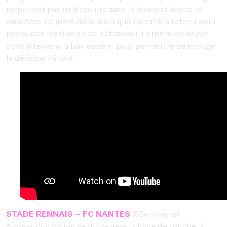
ne permet pas ici d'exclure sans le moindre doute le
caractère délibéré de la main que l'arbitre a retenu pour
prononcer l'exclusion du défenseur. L’arbitre vidéo est
donc intervenu à bon escient pour permettre de corriger
la décision initiale.
STADE RENNAIS – FC NANTES
(55e minute)
Alors qu'un ballon se dirige vers la ligne de touche, à