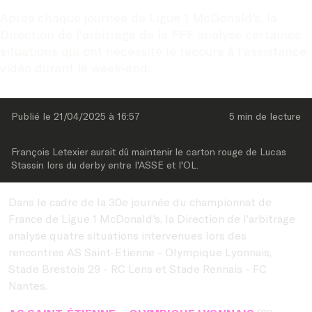
Après chaque journée de Ligue 1 McDonald’s, la 
Direction de l'arbitrage de la FFF analyse certaines 
situations qui ont nécessité le recours à l'assistance 
vidéo durant le week-end.
Publié le 
21/04/2025
 à 
16:57
5 min
 de lecture
François Letexier aurait dû maintenir le carton rouge de Lucas 
Stassin lors du derby entre l'ASSE et l'OL. 
Dans le cadre de la 30e journée du championnat de
France de Ligue 1 McDonald's, la Direction de l’arbitrage
analyse quatre situations intervenues lors des
rencontres AS Saint-Etienne - Olympique Lyonnais,
Stade Brestois 29 - RC Lens et Stade Rennais - FC
Nantes.