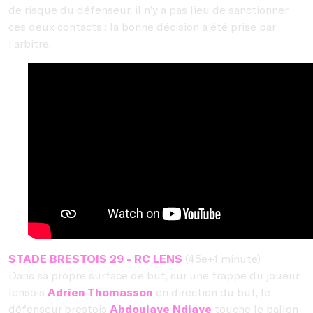
de risque du défenseur, il n’y a pas lieu de sanctionner
ces deux contacts : la bonne décision a été prise par
l’arbitre.
STADE BRESTOIS 29 - RC LENS
(45e+1 minute)
Dans sa propre surface de but, sur une frappe du joueur
lensois
Adrien Thomasson
en direction du but, le
défenseur brestois
Abdoulaye Ndiaye
touche le ballon