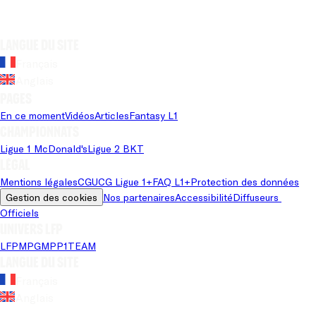
Langue du site
Français
Anglais
Pages
En ce moment
Vidéos
Articles
Fantasy L1
Championnats
Ligue 1 McDonald's
Ligue 2 BKT
Légal
Mentions légales
CGU
CG Ligue 1+
FAQ L1+
Protection des données
Gestion des cookies
Nos partenaires
Accessibilité
Diffuseurs 
Officiels
Univers LFP
LFP
MPG
MPP
1TEAM
Langue du site
Français
Anglais