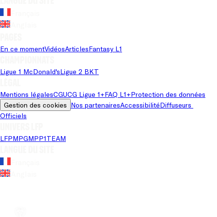
Langue du site
Français
Anglais
Pages
En ce moment
Vidéos
Articles
Fantasy L1
Championnats
Ligue 1 McDonald's
Ligue 2 BKT
Légal
Mentions légales
CGU
CG Ligue 1+
FAQ L1+
Protection des données
Gestion des cookies
Nos partenaires
Accessibilité
Diffuseurs 
Officiels
Univers LFP
LFP
MPG
MPP
1TEAM
Langue du site
Français
Anglais