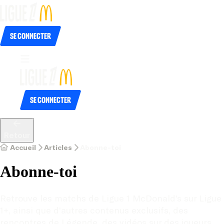
Se connecter
Se connecter
Retour
Accueil
Articles
Abonne-toi
Abonne-toi
Retrouve les matchs de Ligue 1 McDonald's sur Ligue 
1+, ainsi que d'autres contenus exclusifs, des 
rencontres de Légende, des vidéos sur des joueurs 