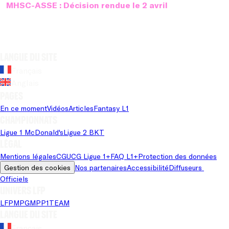
MHSC-ASSE : Décision rendue le 2 avril
Langue du site
Français
Anglais
Pages
En ce moment
Vidéos
Articles
Fantasy L1
Championnats
Ligue 1 McDonald's
Ligue 2 BKT
Légal
Mentions légales
CGU
CG Ligue 1+
FAQ L1+
Protection des données
Gestion des cookies
Nos partenaires
Accessibilité
Diffuseurs 
Officiels
Univers LFP
LFP
MPG
MPP
1TEAM
Langue du site
Français