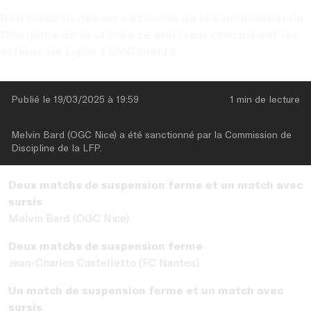
Retrouvez toutes les décisions de la Commission de 
Discipline de la LFP de ce mercredi concernant les 
acteurs de Ligue 1 McDonald’s.
Publié le 
19/03/2025
 à 
19:59
1 min
 de lecture
Melvin Bard (OGC Nice) a été sanctionné par la Commission de 
Discipline de la LFP.
Deux matchs de suspension ferme et un match avec
sursis
Melvin Bard (OGC Nice)
Deux matchs de suspension ferme
Jean-Charles Castelletto (FC Nantes)
Un match de suspension ferme et un match avec
sursis