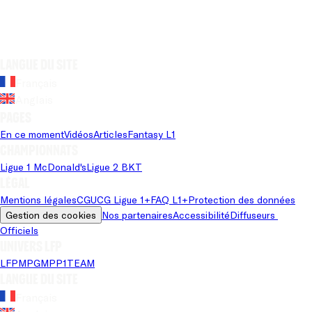
Langue du site
Français
Anglais
Pages
En ce moment
Vidéos
Articles
Fantasy L1
Championnats
Ligue 1 McDonald's
Ligue 2 BKT
Légal
Mentions légales
CGU
CG Ligue 1+
FAQ L1+
Protection des données
Gestion des cookies
Nos partenaires
Accessibilité
Diffuseurs 
Officiels
Univers LFP
LFP
MPG
MPP
1TEAM
Langue du site
Français