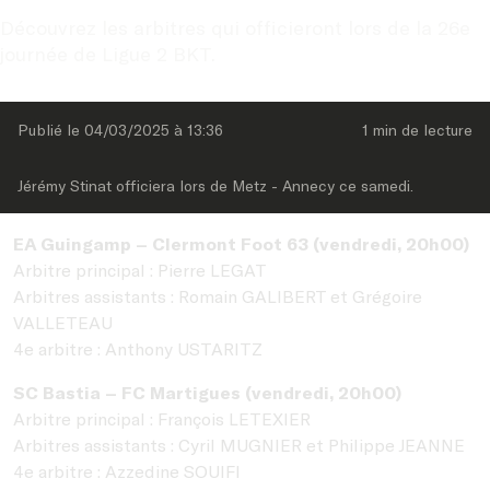
Découvrez les arbitres qui officieront lors de la 26e 
journée de Ligue 2 BKT.
Publié le 
04/03/2025
 à 
13:36
1 min
 de lecture
Jérémy Stinat officiera lors de Metz - Annecy ce samedi.
EA Guingamp – Clermont Foot 63 (vendredi, 20h00)
Arbitre principal : Pierre LEGAT
Arbitres assistants : Romain GALIBERT et Grégoire
VALLETEAU
4e arbitre : Anthony USTARITZ
SC Bastia – FC Martigues (vendredi, 20h00)
Arbitre principal : François LETEXIER
Arbitres assistants : Cyril MUGNIER et Philippe JEANNE
4e arbitre : Azzedine SOUIFI