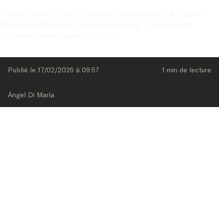
Pouvez-vous citer les joueurs passés par la Ligue 1 
McDonald's qui ont joué à Benfica ? Testez vos 
connaissances avec ce quiz !
Publié le 
17/02/2025
 à 
09:57
1 min
 de lecture
Ángel Di María