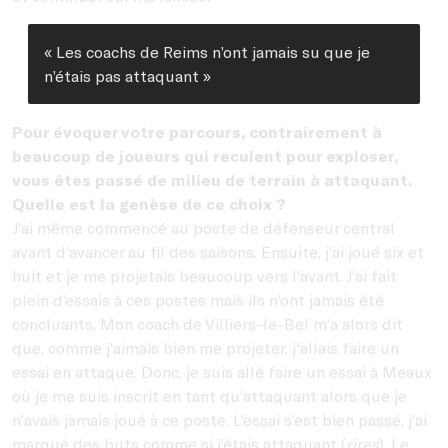
« Les coachs de Reims n’ont jamais su que je
n’étais pas attaquant »
Pour évoquer votre parcours, contrairement à
beaucoup de joueurs qui reculent pour exploser,
vous êtes passé de milieu de terrain à attaquant.
Quelle est la genèse de ce choix ?
J’ai même commencé au poste de défenseur central
avant d’avancer au fil des saisons. Ensuite, j’ai joué six et
huit et je me projetais beaucoup vers l’avant. J’ai fait
plein d’essais à ces postes mais ils n’ont jamais été
concluants. Mon coach de Villiers-le-Bel m’a alors dit
que, comme j’aimais bien me projeter, j'allais faire un
essai en attaque. Donc, je suis allé faire un essai à Meaux
où je me suis inscrit en tant qu’attaquant alors que je
n’avais jamais joué à ce poste. L’essai s’est bien passé, j’ai
marqué des buts comme si j’étais attaquant (
rires
). Le