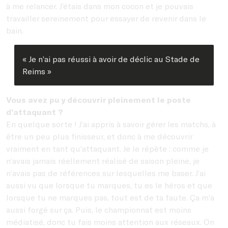
à me relancer. J’étais dans mon cocon et je pouvais
travailler sereinement pour essayer de revenir dans le
bain.
« Je n’ai pas réussi à avoir de déclic au Stade de
Reims »
Vous avez pu y découvrir pleinement le poste
d’attaquant ?
En quelque sorte ! J’ai appris à savoir gérer les matchs, à
être un peu plus finisseur, et donc à me découvrir
vraiment en tant qu’attaquant. Je le répète : comme je
n’avais jamais réellement réalisé de saison pleine, je
n’avais pas de références sur lesquelles me baser. J’ai
aussi vu que lorsque tu marques, tu es le héros et que
lorsque tu ne marques pas, tout est de ta faute. Ça m’a
aussi forgé sur ça. Puis, le championnat est moins
médiatisé, donc tu fais moins attention aux réseaux. On