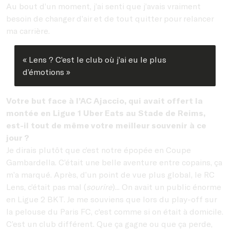
Au bout d’un moment, j’ai senti que j’avais vraiment
besoin de changer d’air et de tout quitter pour relancer
ma carrière.
« Lens ? C’est le club où j’ai eu le plus
d’émotions »
Votre but face à l’AC Ajaccio, qui avait offert la
montée en Ligue 1 Uber Eats au Stade de Reims,
est-il tout de même votre meilleur souvenir à ce
jour ?
Je dirais plutôt que c’est notre épopée en Coupe
Gambardella. C’était une belle aventure entre copains, ça
m’a marqué. Après, d’un point de vue plus global, le RC
Lens, c’était pas mal (
sourire
)... On avait un public énorme
en Ligue 2 BKT. Je me souviens que lors du play-off sur
la pelouse du Paris FC, c'est comme si on était à domicile.
C’est un club différent. Que ça gagne ou que ça perde,