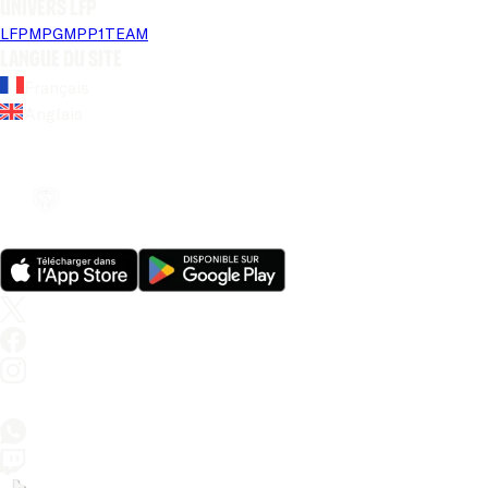
Univers LFP
LFP
MPG
MPP
1TEAM
Langue du site
Français
Anglais