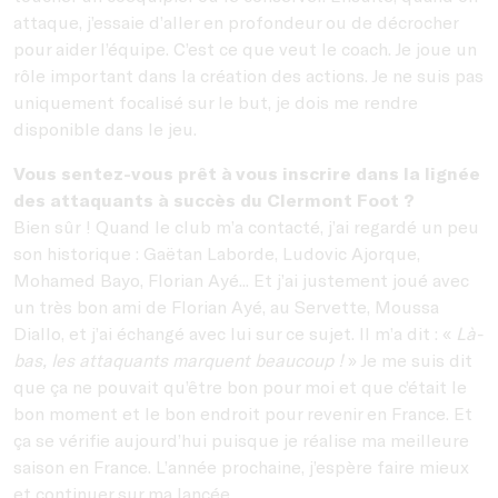
attaque, j’essaie d’aller en profondeur ou de décrocher
pour aider l’équipe. C’est ce que veut le coach. Je joue un
rôle important dans la création des actions. Je ne suis pas
uniquement focalisé sur le but, je dois me rendre
disponible dans le jeu.
Vous sentez-vous prêt à vous inscrire dans la lignée
des attaquants à succès du Clermont Foot ?
Bien sûr ! Quand le club m’a contacté, j’ai regardé un peu
son historique : Gaëtan Laborde, Ludovic Ajorque,
Mohamed Bayo, Florian Ayé... Et j’ai justement joué avec
un très bon ami de Florian Ayé, au Servette, Moussa
Diallo, et j’ai échangé avec lui sur ce sujet. Il m’a dit : «
Là-
bas, les attaquants marquent beaucoup !
» Je me suis dit
que ça ne pouvait qu’être bon pour moi et que c’était le
bon moment et le bon endroit pour revenir en France. Et
ça se vérifie aujourd’hui puisque je réalise ma meilleure
saison en France.
L’année prochaine, j’espère faire mieux
et continuer sur ma lancée.