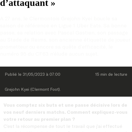
d’attaquant »
A 27 ans, le Clermontois Grejohn Kyei boucle sa 
saison de référence en Ligue 1 Uber Eats. Sa bonne 
passe, sa relation avec Pascal Gastien, son passage 
au Stade de Reims, son ancienne étiquette de joueur 
prometteur ou encore sa quête d’efficacité, le 
numéro 95 du CF63 n’élude aucun sujet.
Publié le 
31/05/2023
 à 
07:00
15 min
 de lecture
Grejohn Kyei (Clermont Foot).
Vous comptez six buts et une passe décisive lors de
vos neuf derniers matchs. Comment expliquez-vous
votre retour au premier plan ?
C’est la récompense de tout le travail que j’ai effectué