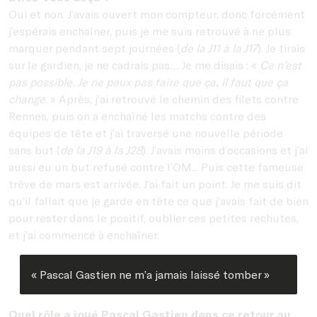
Oui et non. J’avais ouvert mon compteur, donc forcément
j’espérais enchaîner, puis je me suis retrouvé à ne plus
marquer pendant sept journées (
de la J11 à la J17
). Je tirais
sur le gardien, je ne cadrais pas… Je me disais : «
Ce n’est
pas possible. Je ne peux pas faire que ça, il faut que ça
change
. » Après, j’ai retrouvé le chemin des filets contre
Rennes, puis on a enchaîné les matchs contre des
équipes de tête et j’ai traversé une nouvelle période
sans but (
de la J19 à la J28
). J’avais moins d’occasions et j’ai
aussi eu un but refusé contre l’OM... Puis cette fameuse
trêve de mars est arrivée. J’ai fait un point. Je me suis dit
qu’il fallait que je garde en tête ce que j’avais fait de bien
pour rester dans le positif, oublier ces petites rechutes,
et j’ai commencé à enchaîner.
« Pascal Gastien ne m’a jamais laissé tomber »
Quel rôle a joué Pascal Gastien dans ce retour au