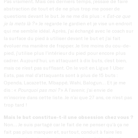
Pas vraiment. Mais ces derniers temps, j’essaie de faire
abstraction de tout et de ne plus trop me poser de
questions devant le but. Je ne me dis plus : «
Est-ce que
je la mets là ?
» Je regarde le gardien et je vise un endroit
qui me semble idéal. Après, j’ai échangé avec le coach sur
la surface du pied à utiliser devant le but et j’ai fait
évoluer ma manière de frapper. Je tire moins du cou-de-
pied, j’utilise plus l’intérieur du pied pour encore plus
cadrer. Aujourd’hui, un attaquant à dix buts, c’est bien,
mais ce n’est pas suffisant. On le voit en Ligue 1 Uber
Eats, pas mal d’attaquants sont à plus de 15 buts :
Openda, Lacazette, Mbappé, Wahi, Balogun… Et je me
dis : «
Pourquoi pas moi ?
» A l’avenir, j’ai envie de
m’inscrire dans cette liste. Je n’ai que 27 ans, ce n’est pas
trop tard !
Mais le but constitue-t-il une obsession chez vous ?
Non… Je suis partagé car le fait de ne penser qu’à ça ne
fait pas plus marquer et, surtout, conduit à faire les