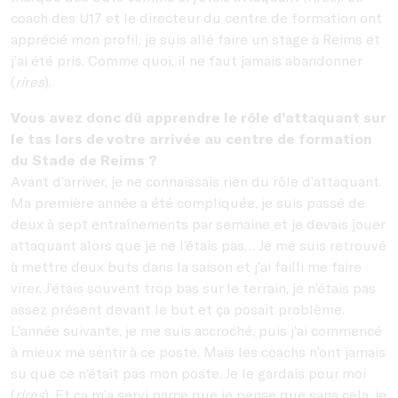
coach des U17 et le directeur du centre de formation ont
apprécié mon profil, je suis allé faire un stage à Reims et
j’ai été pris. Comme quoi, il ne faut jamais abandonner
(
rires
).
Vous avez donc dû apprendre le rôle d’attaquant sur
le tas lors de votre arrivée au centre de formation
du Stade de Reims ?
Avant d’arriver, je ne connaissais rien du rôle d’attaquant.
Ma première année a été compliquée, je suis passé de
deux à sept entraînements par semaine et je devais jouer
attaquant alors que je ne l’étais pas… Je me suis retrouvé
à mettre deux buts dans la saison et j’ai failli me faire
virer. J’étais souvent trop bas sur le terrain, je n’étais pas
assez présent devant le but et ça posait problème.
L’année suivante, je me suis accroché, puis j’ai commencé
à mieux me sentir à ce poste. Mais les coachs n’ont jamais
su que ce n’était pas mon poste. Je le gardais pour moi
(
rires
). Et ça m’a servi parce que je pense que sans cela, je