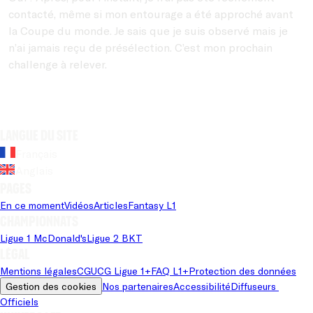
contacté, même si mon entourage a été approché avant
la Coupe du monde. Je sais que je suis observé mais je
n’ai jamais reçu de présélection. C’est mon prochain
challenge à relever.
Langue du site
Français
Anglais
Pages
En ce moment
Vidéos
Articles
Fantasy L1
Championnats
Ligue 1 McDonald's
Ligue 2 BKT
Légal
Mentions légales
CGU
CG Ligue 1+
FAQ L1+
Protection des données
Gestion des cookies
Nos partenaires
Accessibilité
Diffuseurs 
Officiels