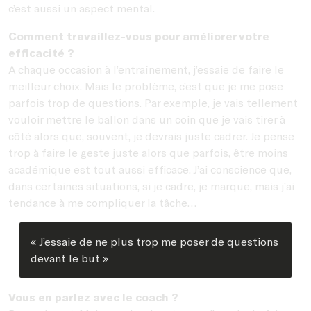
c’est aussi un aspect mental.
Comment travaillez-vous pour améliorer votre
efficacité ?
A chaque occasion à l’entraînement, j’essaie de faire le
meilleur choix. Mais le problème, c’est que je me pose
parfois trop de questions. Par exemple, je vais tellement
vouloir mettre le ballon dans un coin que je vais tirer à
côté alors que, souvent, je devrais juste cadrer. Je pense
trop à faire le geste juste alors que parfois, être moins
académique est tout aussi efficace. J’ai conscience que,
dans certaines situations, si je cadre, je marque, mais j’ai
tendance à me compliquer la tâche…
« J’essaie de ne plus trop me poser de questions
devant le but »
Vous en parlez avec le coach ?