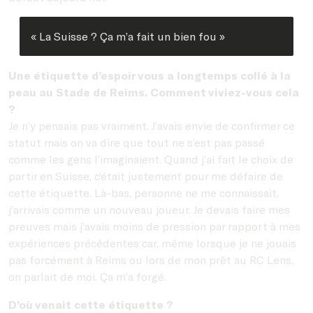
« La Suisse ? Ça m’a fait un bien fou »
Une étiquette d’espoir vous a longtemps collé à la
peau au Stade de Reims. Comment viviez-vous cela
?
Je n’y pensais pas vraiment. J’avais envie de confirmer ce
statut mais on va dire que tout ne s’est pas passé
comme les gens l’imaginaient. Quand j’ai fait le choix de
partir en Suisse, c’était justement pour me défaire de
cette étiquette. Là-bas, personne ne me connaissait,
j’arrivais comme un nouveau joueur. Je devais faire mes
preuves mais j’avais moins de pression par rapport à mes
expériences précédentes car, même lorsque je ne jouais
pas forcément à Reims ou lors de mon prêt au RC Lens,
on parlait de moi. Ça m’a forgé.
D’où venait cette étiquette ?