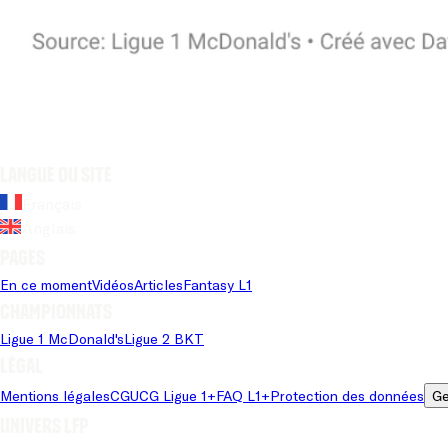
Langue du site
Français
Anglais
Pages
En ce moment
Vidéos
Articles
Fantasy L1
Championnats
Ligue 1 McDonald's
Ligue 2 BKT
Légal
Mentions légales
CGU
CG Ligue 1+
FAQ L1+
Protection des données
Ge
Univers LFP