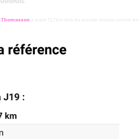
n Thomasson
a avalé 12,7km lors du succès lensois contre An