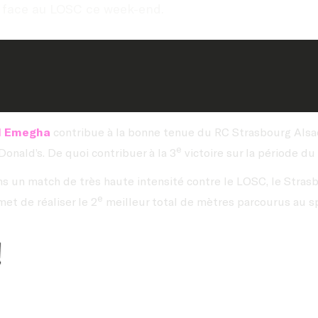
h face au LOSC ce week-end.
l Emegha
contribue à la bonne tenue du RC Strasbourg Alsac
e
Donald’s. De quoi contribuer à la 3
victoire sur la période du
s un match de très haute intensité contre le LOSC, le Stras
e
et de réaliser le 2
meilleur total de mètres parcourus au sp