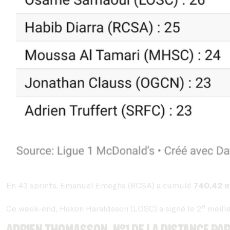
En 43 sprints, Emanuel Emegha (RCSA) a cumulé
740,42 
e
Ce week-end, Hakon Haraldsson (LOSC) a signé le 2
meille
Adrien Thomasson, n°1 de la distance p