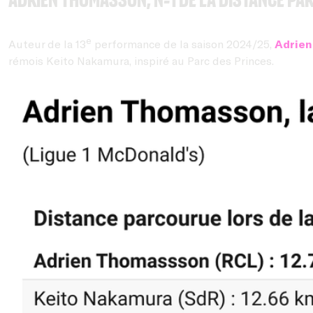
e
Auteur de la 13
performance de la saison 2024/25,
Adrie
rémois Keito Nakamura, inspiré au Parc des Princes.