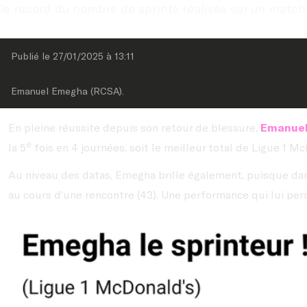
le record du nombre de sprints réalisés sur un matc
Publié le 
27/01/2025
 à 
13:11
Emanuel Emegha (RCSA).
En pleine réussite depuis son retour de blessure,
Emanue
e
la 5
fois en 4 journées, soit le meilleur total de Ligue 1 Mc
Au niveau des datas, Emegha brille également, puisque dan
au cours d’une rencontre (43). Une performance qui lui perm