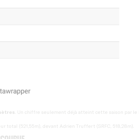
mètres
. Un chiffre seulement déjà atteint cette saison par l
ur total (521,55m), devant Adrien Truffert (SRFC, 518,28m).
arcourue