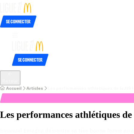
Se connecter
Se connecter
Retour
Accueil
Articles
Les performances athlétiques de la J19 !
Les performances athlétiques de 
Emanuel Emegha démontre sa très bonne forme en ce pr