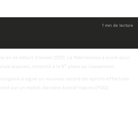
1 min
 de lecture
e en ce début d’année 2025. Le Néerlandais a scoré pour
e
 club alsacien, remonté à la 9
place au classement.
bourgeois a signé un nouveau record de sprints effectués
rint sur un match, derrière Achraf Hakimi (PSG).