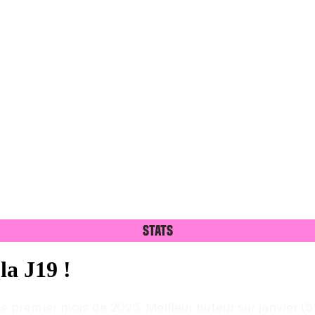
Stats
la J19 !
emier mois de 2025. Meilleur buteur sur janvier (5 b