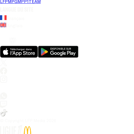
LFP
MPG
MPP
1TEAM
Langue du site
Français
Anglais
© Copyright LFP Media 
2026