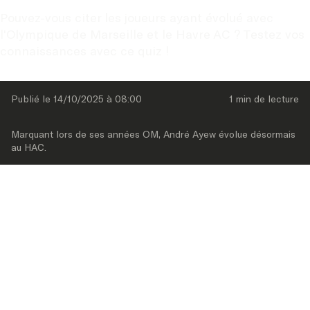
Pouvez-vous citer les joueurs ayant évolué avec 
l'Olympique de Marseille et le Havre AC ? Testez vos 
connaissances avec ce quiz !
Publié le 
14/10/2025
 à 
08:00
1 min
 de lecture
Marquant lors de ses années OM, André Ayew évolue désormais 
au HAC.