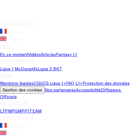
Langue du site
Français
Anglais
Pages
En ce moment
Vidéos
Articles
Fantasy L1
Championnats
Ligue 1 McDonald's
Ligue 2 BKT
Légal
Mentions légales
CGU
CG Ligue 1+
FAQ L1+
Protection des données
Gestion des cookies
Nos partenaires
Accessibilité
Diffuseurs 
Officiels
Univers LFP
LFP
MPG
MPP
1TEAM
Langue du site
Français
Anglais