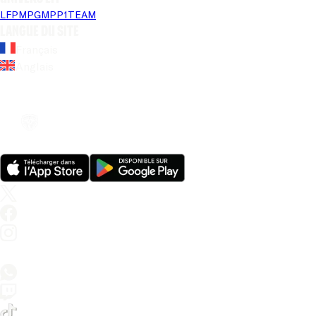
LFP
MPG
MPP
1TEAM
Langue du site
Français
Anglais