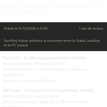
Découvrez les arbitres qui officieront lors de la 17e 
journée de Ligue 2 BKT.
Publié le 
31/12/2024
 à 
10:30
1 min
 de lecture
Geoffrey Kubler arbitrera la rencontre entre le Stade Lavallois 
et le FC Lorient.
Paris FC – FC Martigues (vendredi, 20h00)
Arbitre principal : Antoine VALNET
Arbitres assistants : Yann THENARD et Matthieu
BONNETIN
4e arbitre : Romain PERPINAN
SM Caen – Clermont Foot 63 (vendredi, 20h00)
Arbitre principal : Eddy ROSIER
Arbitres assistants : Régis GAILLARD et Nicolas