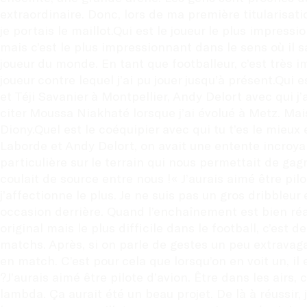
extraordinaire. Donc, lors de ma première titularisati
je portais le maillot.Qui est le joueur le plus impre
mais c’est le plus impressionnant dans le sens où il sait
joueur du monde. En tant que footballeur, c’est très im
joueur contre lequel j’ai pu jouer jusqu’à présent.Qui e
et Téji Savanier à Montpellier, Andy Delort avec qui j’
citer Moussa Niakhaté lorsque j’ai évolué à Metz. Mais 
Diony.Quel est le coéquipier avec qui tu t’es le mieux
Laborde et Andy Delort, on avait une entente incroya
particulière sur le terrain qui nous permettait de gag
coulait de source entre nous !« J’aurais aimé être pilo
j’affectionne le plus. Je ne suis pas un gros dribbleu
occasion derrière. Quand l’enchaînement est bien réalis
original mais le plus difficile dans le football, c’est 
matchs. Après, si on parle de gestes un peu extravagan
en match. C’est pour cela que lorsqu’on en voit un, il e
?J’aurais aimé être pilote d’avion. Être dans les airs,
lambda. Ça aurait été un beau projet. De là à réussir, 