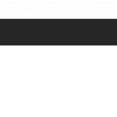
is jamais avec les stars.Pour finir, as-tu des supers
 le terrain avec mon pied gauche. C’est quelque chose q