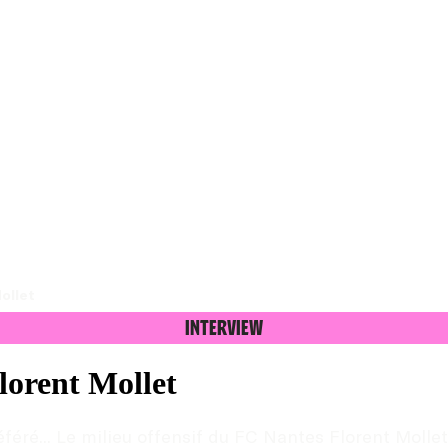
ollet
Interview
Florent Mollet
éré... Le milieu offensif du FC Nantes Florent Mollet 