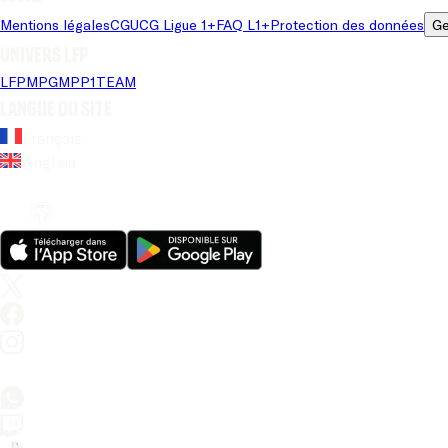
Mentions légales
CGU
CG Ligue 1+
FAQ L1+
Protection des données
Ge
Univers LFP
LFP
MPG
MPP
1TEAM
Langue du site
Français
Anglais