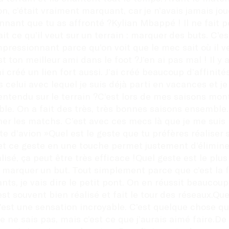
on, c’était vraiment marquant, car je n’avais jamais j
ssionnant que tu as affronté ?Kylian Mbappé ! Il ne fa
 ce qu’il veut sur un terrain : marquer des buts. C’est u
pressionnant parce qu’on voit que le mec sait où il veu
st ton meilleur ami dans le foot ?J’en ai pas mal ! Il y 
ai créé un lien fort aussi. J’ai créé beaucoup d’affinit
celui avec lequel je suis déjà parti en vacances et je 
 entendu sur le terrain ?C’est lors de mes saisons mont
ble. On a fait des très, très bonnes saisons ensemble
ner les matchs. C’est avec ces mecs là que je me suis 
te d’avion »Quel est le geste que tu préfères réaliser s
r et ce geste en une touche permet justement d’élimine
é, ça peut être très efficace !Quel geste est le plus di
de marquer un but. Tout simplement parce que c’est la fi
ts, je vais dire le petit pont. On en réussit beaucoup 
st souvent bien réalisé et fait le tour des réseaux.Quel
 c’est une sensation incroyable. C’est quelque chose qu
je ne sais pas, mais c’est ce que j’aurais aimé faire.De