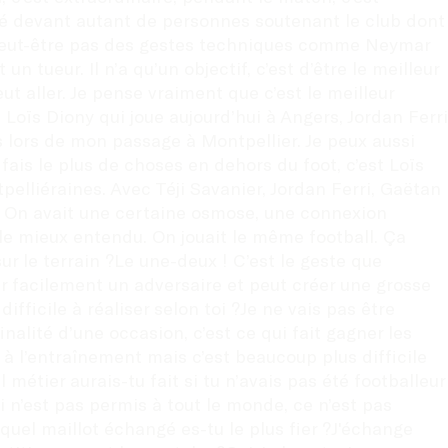
oué devant autant de personnes soutenant le club dont 
it peut-être pas des gestes techniques comme Neymar 
n tueur. Il n’a qu’un objectif, c’est d’être le meilleur 
t aller. Je pense vraiment que c’est le meilleur 
a Loïs Diony qui joue aujourd’hui à Angers, Jordan Ferri 
és lors de mon passage à Montpellier. Je peux aussi 
fais le plus de choses en dehors du foot, c’est Loïs 
pelliéraines. Avec Téji Savanier, Jordan Ferri, Gaëtan 
. On avait une certaine osmose, une connexion 
le mieux entendu. On jouait le même football. Ça 
ur le terrain ?Le une-deux ! C’est le geste que 
r facilement un adversaire et peut créer une grosse 
fficile à réaliser selon toi ?Je ne vais pas être 
nalité d’une occasion, c’est ce qui fait gagner les 
à l’entraînement mais c’est beaucoup plus difficile 
 métier aurais-tu fait si tu n’avais pas été footballeur 
i n’est pas permis à tout le monde, ce n’est pas 
 quel maillot échangé es-tu le plus fier ?J'échange 