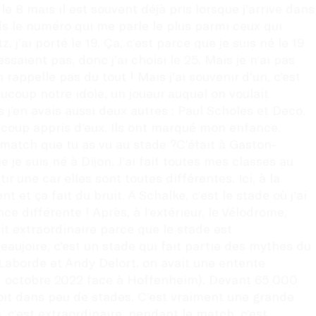
 8 mais il est souvent déjà pris lorsque j’arrive dans 
ds le numéro qui me parle le plus parmi ceux qui 
j’ai porté le 19. Ça, c’est parce que je suis né le 19 
saient pas, donc j’ai choisi le 25. Mais je n’ai pas 
appelle pas du tout ! Mais j'ai souvenir d'un, c’est 
aucoup notre idole, un joueur auquel on voulait 
s j’en avais aussi deux autres : Paul Scholes et Deco. 
ucoup appris d’eux. Ils ont marqué mon enfance. 
r match que tu as vu au stade ?C'était à Gaston-
 je suis né à Dijon. J’ai fait toutes mes classes au 
 une car elles sont toutes différentes. Ici, à la 
t ça fait du bruit. A Schalke, c’est le stade où j’ai 
différente ! Après, à l’extérieur, le Vélodrome, 
it extraordinaire parce que le stade est 
eaujoire, c'est un stade qui fait partie des mythes du 
 Laborde et Andy Delort, on avait une entente 
14 octobre 2022 face à Hoffenheim). Devant 65 000 
oit dans peu de stades. C’est vraiment une grande 
c’est extraordinaire, pendant le match, c’est 