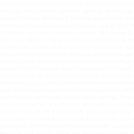
Montpellier Hérault SC, tu portes le numéro 25 au FC N
les clubs car il est très apprécié. Donc, je ne me po
restent. L’année dernière, à Schalke, je portais le 20 sa
novembre. Ici, quand j’ai rejoint le club, le 8 et le 19
d’attache particulière avec ce numéro !Est-ce que tu t
celui de Zinédine Zidane au Real avec le 5 dans le dos.
ressembler. Je peux vous dire que je l’ai beaucoup port
Ils avaient une manière de jouer que j’affectionne par
Après, Zidane aussi, car c’était l’icône, le joueur de
Gérard à Dijon ! Le club était à l’époque en CFA mais je
DFCO à partir de mes six ans.Quelle est la meilleure am
Beaujoire, il y a un public extraordinaire et une ambia
joué devant le plus grand nombre de supporters. 65 00
c'est toujours particulier pour un joueur de foot. Il y
impressionnant et la culture est différente. Les suppo
football français. Et le Vélodrome, c’est le Vélodrome
incroyable »Un match t’a marqué dans l’un des trois 
personnes, c'était vraiment impressionnant. Là-bas, 
enceinte, une grande arène. Les gens sont proches du t