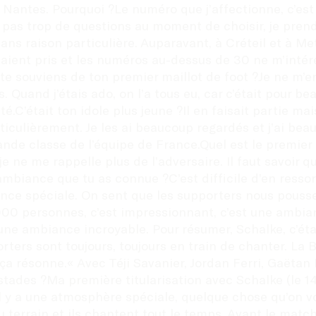
antes. Pourquoi ?Le numéro que j’affectionne, c’est le
se pas trop de questions au moment de choisir, je pren
ns raison particulière. Auparavant, à Créteil et à Metz, 
 étaient pris et les numéros au-dessus de 30 ne m’intéres
e souviens de ton premier maillot de foot ?Je ne m’en r
 Quand j’étais ado, on l’a tous eu, car c’était pour be
é.C’était ton idole plus jeune ?Il en faisait partie mai
ticulièrement. Je les ai beaucoup regardés et j’ai bea
 grande classe de l’équipe de France.Quel est le premie
 ne me rappelle plus de l’adversaire. Il faut savoir que
biance que tu as connue ?C’est difficile d’en ressortir
nce spéciale. On sent que les supporters nous poussent e
0 personnes, c’est impressionnant, c’est une ambiance 
 a une ambiance incroyable. Pour résumer, Schalke, c’éta
rters sont toujours, toujours en train de chanter. La B
, ça résonne.« Avec Téji Savanier, Jordan Ferri, Gaëtan
stades ?Ma première titularisation avec Schalke (le 
il y a une atmosphère spéciale, quelque chose qu’on v
errain et ils chantent tout le temps. Avant le match, 