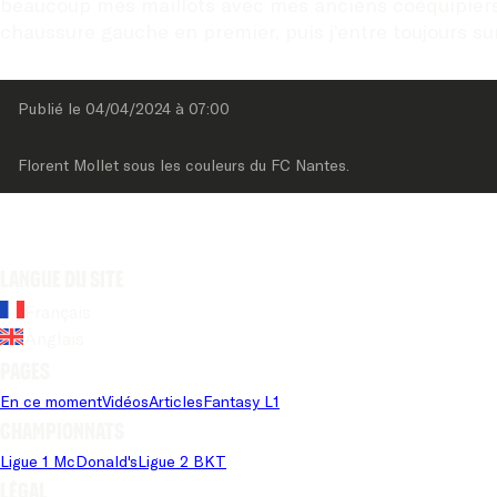
beaucoup mes maillots avec mes anciens coéquipiers ma
chaussure gauche en premier, puis j’entre toujours sur
Publié le 
04/04/2024
 à 
07:00
Florent Mollet sous les couleurs du FC Nantes.
Langue du site
Français
Anglais
Pages
En ce moment
Vidéos
Articles
Fantasy L1
Championnats
Ligue 1 McDonald's
Ligue 2 BKT
Légal