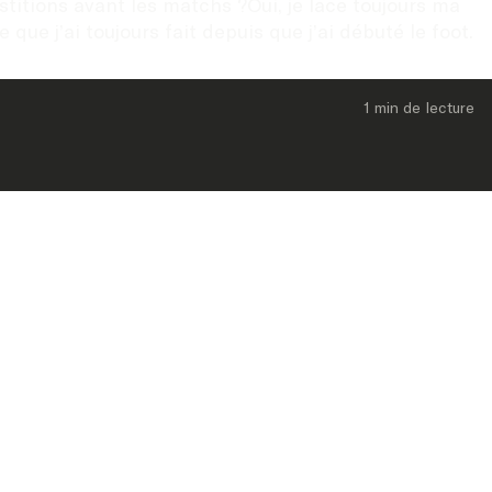
titions avant les matchs ?Oui, je lace toujours ma 
ue j’ai toujours fait depuis que j’ai débuté le foot.
1 min
 de lecture