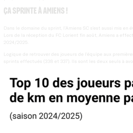
Ça sprinte à Amiens !
Dans le domaine du sprint, l’Amiens SC s’est aussi mis en 
Lors de la réception du FC Lorient fin août, Amiens a effe
2024/2025.
Logique de retrouver des joueurs de l’équipe aux première
sprints effectués (338 et 337). Ils sont les deux seuls à a