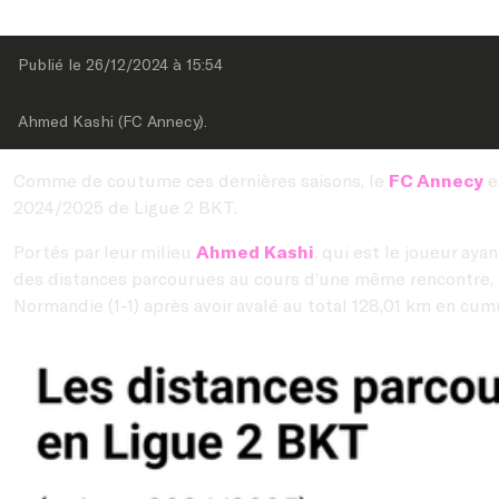
Publié le 
26/12/2024
 à 
15:54
Ahmed Kashi (FC Annecy).
Comme de coutume ces dernières saisons, le
FC Annecy
e
2024/2025 de Ligue 2 BKT.
Portés par leur milieu
Ahmed Kashi
, qui est le joueur aya
des distances parcourues au cours d’une même rencontre, l
Normandie (1-1) après avoir avalé au total 128,01 km en cum