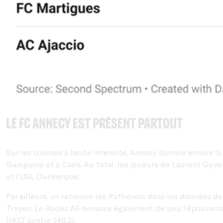
Le FC Annecy est présent partout
Sur les courses à haute intensité, Annecy domine encore l
Guingamp et à Caen. Au total, les joueurs de Laurent Guyot
et l’USL Dunkerque.
Par ailleurs, on retrouve les Ruthénois dans les données de
Troyes. Le Rodez AF devance également de peu l’épouvantai
(147,7 contre 146,3).