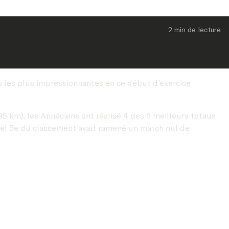
2 min
 de lecture
s les plus impressionnantes en ce début d'exercice
195 km), les Annéciens ont réalisé 4 des 5 meilleurs totaux
uel 5e du classement avait ramené un match nul de