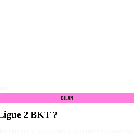
 BKT ?
Bilan
n Ligue 2 BKT ?
es plus performants dans le domaine athlétique cette