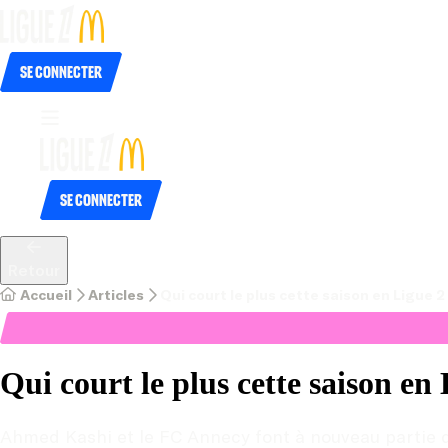
Se connecter
Se connecter
Retour
Accueil
Articles
Qui court le plus cette saison en Ligue 2
Qui court le plus cette saison e
Ahmed Kashi et le FC Annecy font à nouveau partie d