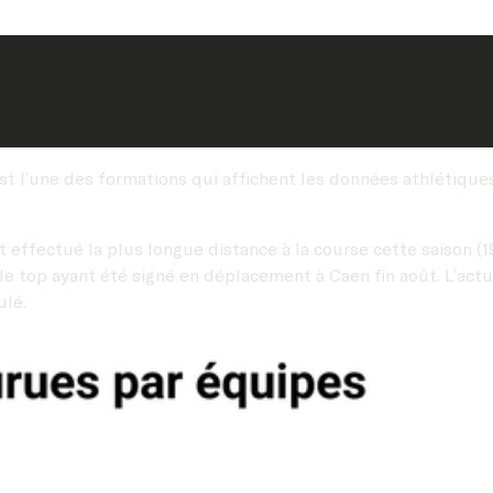
st l’une des formations qui affichent les données athlétique
nt effectué la plus longue distance à la course cette saison (
e top ayant été signé en déplacement à Caen fin août. L’act
ulé.