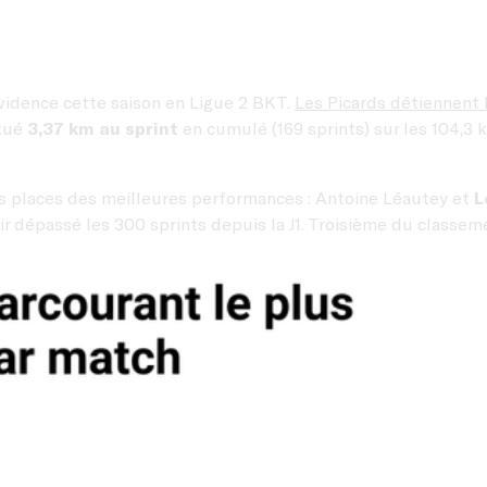
évidence cette saison en Ligue 2 BKT.
Les Picards détiennent 
ctué
3,37 km au sprint
en cumulé (169 sprints) sur les 104,3 
s places des meilleures performances : Antoine Léautey et
L
voir dépassé les 300 sprints depuis la J1. Troisième du classe