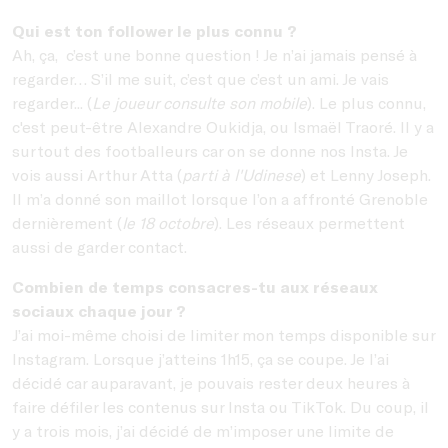
Qui est ton follower le plus connu ?
Ah, ça, c’est une bonne question ! Je n’ai jamais pensé à
regarder… S’il me suit, c’est que c’est un ami. Je vais
regarder... (
Le joueur consulte son mobile
). Le plus connu,
c'est peut-être Alexandre Oukidja, ou Ismaël Traoré. Il y a
surtout des footballeurs car on se donne nos Insta. Je
vois aussi Arthur Atta (
parti à l'Udinese
) et Lenny Joseph.
Il m’a donné son maillot lorsque l’on a affronté Grenoble
dernièrement (
le 18 octobre
). Les réseaux permettent
aussi de garder contact.
Combien de temps consacres-tu aux réseaux
sociaux chaque jour ?
J’ai moi-même choisi de limiter mon temps disponible sur
Instagram. Lorsque j’atteins 1h15, ça se coupe. Je l’ai
décidé car auparavant, je pouvais rester deux heures à
faire défiler les contenus sur Insta ou TikTok. Du coup, il
y a trois mois, j’ai décidé de m’imposer une limite de