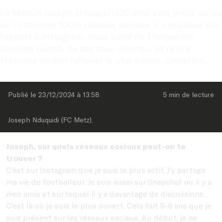
Le Messin Joseph Nduquidi (20 ans) s’est prêté au jeu 
de l’interview 100% réseaux sociaux. Il y explique son 
rapport à Instagram, nous parle de l’humoriste 
Nordine Ganso, de ses sous-shorts… et révèle 
l'identité de son follower le plus connu. Entretien.
Publié le 
23/12/2024
 à 
13:58
5 min
 de lecture
Joseph Nduquidi (FC Metz).
Joseph, sur quels réseaux sociaux peut-on te
trouver ?
C’est sur Instagram que je suis le plus actif. J’y partage
ma vie de footballeur. Je suis aussi sur Snapchat où il y a
mes amis et sur lequel il y a davantage de discussions.
C’est là où je suis le plus ouvert. Cela fait 5-6 ans que je
suis présent sur les réseaux sociaux. Au début, je ne