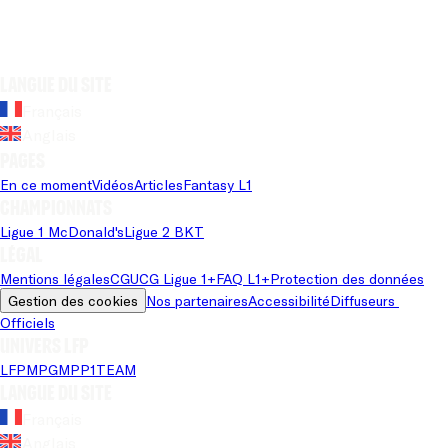
Langue du site
Français
Anglais
Pages
En ce moment
Vidéos
Articles
Fantasy L1
Championnats
Ligue 1 McDonald's
Ligue 2 BKT
Légal
Mentions légales
CGU
CG Ligue 1+
FAQ L1+
Protection des données
Gestion des cookies
Nos partenaires
Accessibilité
Diffuseurs 
Officiels
Univers LFP
LFP
MPG
MPP
1TEAM
Langue du site
Français
Anglais