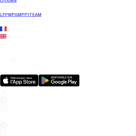
Officiels
Univers LFP
LFP
MPG
MPP
1TEAM
Langue du site
Français
Anglais