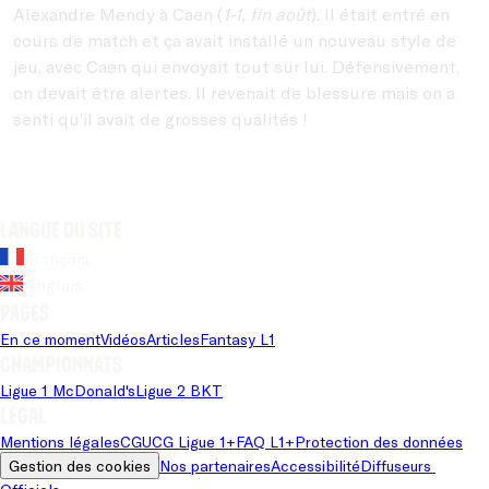
Alexandre Mendy à Caen (
1-1, fin août
). Il était entré en
cours de match et ça avait installé un nouveau style de
jeu, avec Caen qui envoyait tout sur lui. Défensivement,
on devait être alertes. Il revenait de blessure mais on a
senti qu’il avait de grosses qualités !
Langue du site
Français
Anglais
Pages
En ce moment
Vidéos
Articles
Fantasy L1
Championnats
Ligue 1 McDonald's
Ligue 2 BKT
Légal
Mentions légales
CGU
CG Ligue 1+
FAQ L1+
Protection des données
Gestion des cookies
Nos partenaires
Accessibilité
Diffuseurs 