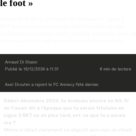
le foot »
Passé de la N3 à un statut de titulaire en Ligue 2 
BKT en seulement six mois, Axel Drouhin n’a pas 
traîné pour s’imposer au FC Annecy. Entretien avec le 
défenseur de 24 ans sur cette ascension express.
Arnaud Di Stasio
Publié le 
19/12/2024
 à 
11:31
6 min
 de lecture
Axel Drouhin a rejoint le FC Annecy l'été dernier.
Début décembre 2023, tu évoluais encore en N3. Si
on t’avait dit à l’époque que tu serais titulaire en
Ligue 2 BKT un an plus tard, est-ce que tu y aurais
cru ?
Même si c’était clairement un objectif pour moi, ce n’était