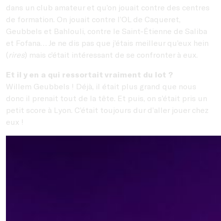
dans un club amateur et qu’on jouait contre des centres
de formation. On jouait contre l’OL de Caqueret,
Geubbels et Bahlouli, contre le Saint-Étienne de Saliba
et Fofana… Je ne dis pas que j’étais meilleur qu’eux hein
(
rires
) mais c’était intéressant de se confronter à eux.
Et il y en a qui ressortait vraiment du lot ?
Willem Geubbels ! Déjà, il était plus grand que nous
donc il prenait tout de la tête. Et puis, on s’était pris un
petit score à Lyon. C’était toujours dur d’aller jouer chez
eux !