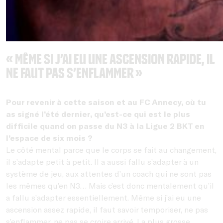
« Même si j’ai eu une ascension rapide, il
ne faut pas s’enflammer »
Pour revenir à cette saison et au FC Annecy, où tu
as signé l’été dernier, qu’est-ce qui est le plus
difficile quand on passe du N3 à la Ligue 2 BKT en
l’espace de six mois ?
Le côté mental parce que le corps se fait au changement,
il s’adapte petit à petit. Il a aussi fallu s’adapter à un
système de jeu, aux attentes d’un coach qui ne sont pas
les mêmes qu’en N3… Mais c’est donc mentalement qu’il
a fallu s’adapter essentiellement. Même si j’ai eu une
ascension assez rapide, il faut savoir temporiser, ne pas
s’enflammer, ne pas se croire arrivé. La plus grosse