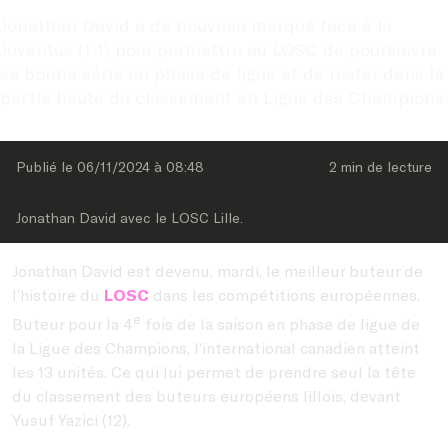
Jonathan David a de nouveau marqué face à la 
Juventus (1-1) pour permettre au LOSC de poursuivre 
sa bonne série en phase de ligue et de rester dans la 
partie haute du classement en Ligue des Champions.
Publié le 
06/11/2024
 à 
08:48
2 min
 de lecture
Jonathan David avec le LOSC Lille.
Jonathan David est devenu, mardi, le meilleur buteur de
l’histoire du
LOSC
dans les compétitions européennes.
e
Buteur pour la 4
fois de la saison en phase de ligue de
la Ligue des Champions, l’international canadien atteint
les 13 unités. Ce qui lui permet de prendre seul la tête
du classement des buteurs européens lillois, devant
Yusuf Yazici (12).