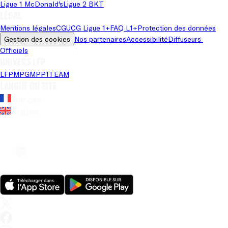
Ligue 1 McDonald's
Ligue 2 BKT
Légal
Mentions légales
CGU
CG Ligue 1+
FAQ L1+
Protection des données
Gestion des cookies
Nos partenaires
Accessibilité
Diffuseurs 
Officiels
Univers LFP
LFP
MPG
MPP
1TEAM
Langue du site
Français
Anglais