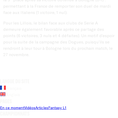
permettant à la France de remporter son duel de mardi
face aux Italiens (1 victoire, 1 nul).
Pour les Lillois, le bilan face aux clubs de Serie A
demeure également favorable après ce partage des
points (6 victoires, 3 nuls et 4 défaites). Un motif d’espoir
pour la suite de la campagne des Dogues, puisqu’ils se
rendront à leur tour à Bologne lors du prochain match, le
27 novembre.
Langue du site
Français
Anglais
Pages
En ce moment
Vidéos
Articles
Fantasy L1
Championnats