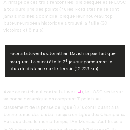
A l’image de ces trois rencontres lors desquelles le LOSC
a toujours pris des points (7), les Nordistes ne se sont
jamais inclinés à domicile lorsque leur nouveau top
buteur européen historique a trouvé la faille (30
victoires et 8 nuls).
Face à la Juventus, Jonathan David n’a pas fait que
e
marquer. Il a aussi été le 2
joueur parcourant le
plus de distance sur le terrain (12,223 km).
Avec ce match nul contre la Juve (
1-1
), le LOSC reste sur
sa bonne dynamique en comptant 7 points au
e
classement de la phase de ligue (12
), contribuant à la
bonne tenue des clubs français en Ligue des Champions.
Puisque dans le même temps, l’AS Monaco s’est hissé à
e
la 3
place après sa victoire obtenue à Bologne (0-1) :