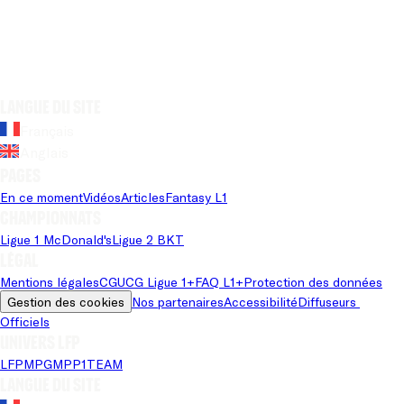
Langue du site
Français
Anglais
Pages
En ce moment
Vidéos
Articles
Fantasy L1
Championnats
Ligue 1 McDonald's
Ligue 2 BKT
Légal
Mentions légales
CGU
CG Ligue 1+
FAQ L1+
Protection des données
Gestion des cookies
Nos partenaires
Accessibilité
Diffuseurs 
Officiels
Univers LFP
LFP
MPG
MPP
1TEAM
Langue du site