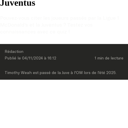
Juventus
Pouvez-vous citer les joueurs passés par la Ligue 1 
McDonald's et la Juventus ? Testez vos 
connaissances avec ce quiz !
Rédaction
Publié le 
04/11/2024
 à 
16:12
1 min
 de lecture
Timothy Weah est passé de la Juve à l'OM lors de l'été 2025.