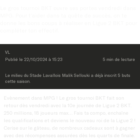
Le gros tournoi BKT ouvre ses portes vendredi dans 
MPG. Pour t’aider dans ta quête de succès, on te 
donne les bons coups à réaliser en Ligue 2 BKT pour 
compléter ton effectif.
VL
Publié le 
22/10/2024
 à 
15:23
5 min
 de lecture
Le milieu du Stade Lavallois Malik Sellouki a déjà inscrit 5 buts 
cette saison.
Evènement dans MPG ! Le gros tournoi BKT fait son
retour dès vendredi avec la 10e journée de Ligue 2 BKT.
250 millions, 18 joueurs max… Fais ta compo, enchaîne
les qualifications et deviens le nouveau roi de la Ligue 2 !
Cerise sur le gâteau, de nombreux cadeaux sont à gagner
avec des récompenses assurées dès les quarts de finale.