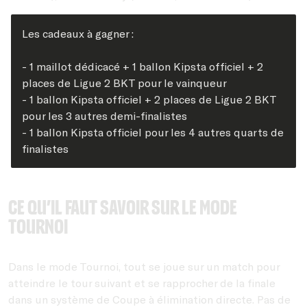
Les cadeaux à gagner :
- 1 maillot dédicacé + 1 ballon Kipsta officiel + 2
places de Ligue 2 BKT pour le vainqueur
- 1 ballon Kipsta officiel + 2 places de Ligue 2 BKT
pour les 3 autres demi-finalistes
- 1 ballon Kipsta officiel pour les 4 autres quarts de
finalistes
Ce qu’il faut savoir sur le mode
Tournoi
Dans le mode Tournoi, tout se joue sur un match pour
atteindre le tour suivant et se rapprocher de la finale
dans un système de Coupe à élimination directe. Pas de