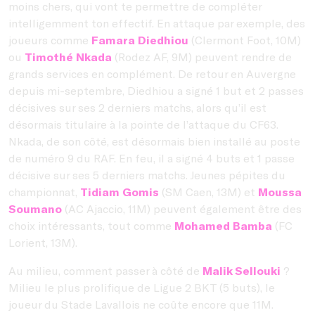
moins chers, qui vont te permettre de compléter
intelligemment ton effectif. En attaque par exemple, des
joueurs comme
Famara Diedhiou
(Clermont Foot, 10M)
ou
Timothé Nkada
(Rodez AF, 9M) peuvent rendre de
grands services en complément. De retour en Auvergne
depuis mi-septembre, Diedhiou a signé 1 but et 2 passes
décisives sur ses 2 derniers matchs, alors qu’il est
désormais titulaire à la pointe de l’attaque du CF63.
Nkada, de son côté, est désormais bien installé au poste
de numéro 9 du RAF. En feu, il a signé 4 buts et 1 passe
décisive sur ses 5 derniers matchs. Jeunes pépites du
championnat,
Tidiam Gomis
(SM Caen, 13M) et
Moussa
Soumano
(AC Ajaccio, 11M) peuvent également être des
choix intéressants, tout comme
Mohamed Bamba
(FC
Lorient, 13M).
Au milieu, comment passer à côté de
Malik Sellouki
?
Milieu le plus prolifique de Ligue 2 BKT (5 buts), le
joueur du Stade Lavallois ne coûte encore que 11M.