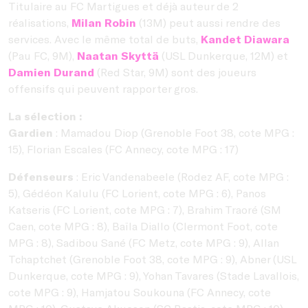
Titulaire au FC Martigues et déjà auteur de 2
réalisations,
Milan Robin
(13M) peut aussi rendre des
services. Avec le même total de buts,
Kandet Diawara
(Pau FC, 9M),
Naatan Skyttä
(USL Dunkerque, 12M) et
Damien Durand
(Red Star, 9M) sont des joueurs
offensifs qui peuvent rapporter gros.
La sélection :
Gardien
: Mamadou Diop (Grenoble Foot 38, cote MPG :
15), Florian Escales (FC Annecy, cote MPG : 17)
Défenseurs
: Eric Vandenabeele (Rodez AF, cote MPG :
5), Gédéon Kalulu (FC Lorient, cote MPG : 6), Panos
Katseris (FC Lorient, cote MPG : 7), Brahim Traoré (SM
Caen, cote MPG : 8), Baïla Diallo (Clermont Foot, cote
MPG : 8), Sadibou Sané (FC Metz, cote MPG : 9), Allan
Tchaptchet (Grenoble Foot 38, cote MPG : 9), Abner (USL
Dunkerque, cote MPG : 9), Yohan Tavares (Stade Lavallois,
cote MPG : 9), Hamjatou Soukouna (FC Annecy, cote