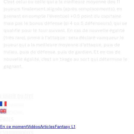
C’est celui ou celle qui a la meilleure moyenne des 11
joueurs finalement alignés (après remplacements), en
prenant en compte l'éventuel +0,5 point du capitaine
mais pas le bonus défense (si 4 ou 5 défenseurs), qui se
qualifie pour le tour suivant. En cas de nouvelle égalité
(très rare), prime à l'attaque : sera déclaré vainqueur le
joueur qui a la meilleure moyenne d'attaque, puis de
milieu, puis de défense, puis de gardien. Et en cas de
nouvelle égalité, c'est un tirage au sort qui détermine le
gagnant.
Langue du site
Français
Anglais
Pages
En ce moment
Vidéos
Articles
Fantasy L1
Championnats