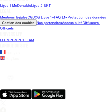
Ligue 1 McDonald's
Ligue 2 BKT
Légal
Mentions légales
CGU
CG Ligue 1+
FAQ L1+
Protection des données
Gestion des cookies
Nos partenaires
Accessibilité
Diffuseurs 
Officiels
Univers LFP
LFP
MPG
MPP
1TEAM
Langue du site
Français
Anglais