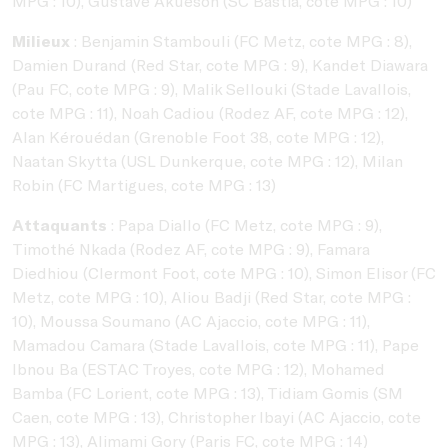
MPG : 10), Gustave Akueson (SC Bastia, cote MPG : 10)
Milieux
: Benjamin Stambouli (FC Metz, cote MPG : 8),
Damien Durand (Red Star, cote MPG : 9), Kandet Diawara
(Pau FC, cote MPG : 9), Malik Sellouki (Stade Lavallois,
cote MPG : 11), Noah Cadiou (Rodez AF, cote MPG : 12),
Alan Kérouédan (Grenoble Foot 38, cote MPG : 12),
Naatan Skytta (USL Dunkerque, cote MPG : 12), Milan
Robin (FC Martigues, cote MPG : 13)
Attaquants
: Papa Diallo (FC Metz, cote MPG : 9),
Timothé Nkada (Rodez AF, cote MPG : 9), Famara
Diedhiou (Clermont Foot, cote MPG : 10), Simon Elisor (FC
Metz, cote MPG : 10), Aliou Badji (Red Star, cote MPG :
10), Moussa Soumano (AC Ajaccio, cote MPG : 11),
Mamadou Camara (Stade Lavallois, cote MPG : 11), Pape
Ibnou Ba (ESTAC Troyes, cote MPG : 12), Mohamed
Bamba (FC Lorient, cote MPG : 13), Tidiam Gomis (SM
Caen, cote MPG : 13), Christopher Ibayi (AC Ajaccio, cote
MPG : 13), Alimami Gory (Paris FC, cote MPG : 14)