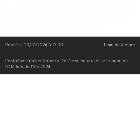
Pouvez-vous citer les entraîneurs de l'Olympique de 
Marseille et du Paris Saint-Germain au 21e siècle ? 
Testez vos connaissances avec ce quiz !
Publié le 
23/10/2024
 à 
17:00
1 min
 de lecture
L'entraîneur italien Roberto De Zerbi est arrivé sur le banc de 
l'OM lors de l'été 2024.