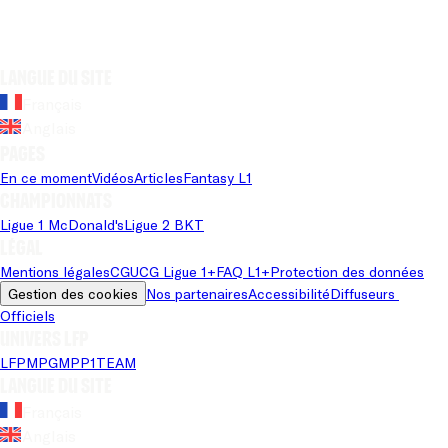
Langue du site
Français
Anglais
Pages
En ce moment
Vidéos
Articles
Fantasy L1
Championnats
Ligue 1 McDonald's
Ligue 2 BKT
Légal
Mentions légales
CGU
CG Ligue 1+
FAQ L1+
Protection des données
Gestion des cookies
Nos partenaires
Accessibilité
Diffuseurs 
Officiels
Univers LFP
LFP
MPG
MPP
1TEAM
Langue du site
Français
Anglais