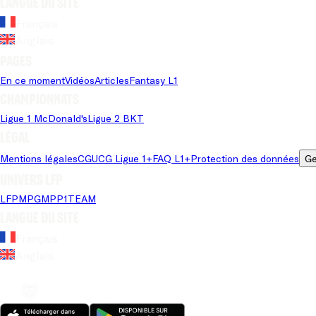
Langue du site
Français
Anglais
Pages
En ce moment
Vidéos
Articles
Fantasy L1
Championnats
Ligue 1 McDonald's
Ligue 2 BKT
Légal
Mentions légales
CGU
CG Ligue 1+
FAQ L1+
Protection des données
Ge
Univers LFP
LFP
MPG
MPP
1TEAM
Langue du site
Français
Anglais