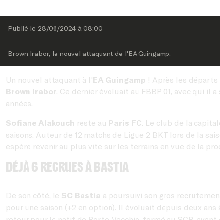
Publié le 
28/06/2024
 à 
08:00
Brown Irabor, le nouvel attaquant de l'EA Guingamp.
Un nouvel attaquant à l'
EA Guingamp
! Après les départs 
Brown Irabor
. Ce dernier évoluait au FBBP 01, avec qui il 
années.
Sofiane Alakouch
reste au
Paris FC
. Le club de la capita
saisons. Auteur de 12 matchs de Ligue 2 BKT lors de la sais
espère revenir au plus vite sur les terrains en vue de la pro
Déjà 6 recrues à Bastia
De son côté, le
SC Bastia
a poursuivi son gros recrutement
pour une saison (+2 en option). Il évoluait depuis deux ans
retour pour le natif de Porto-Vecchio, formé au SCB, avant 