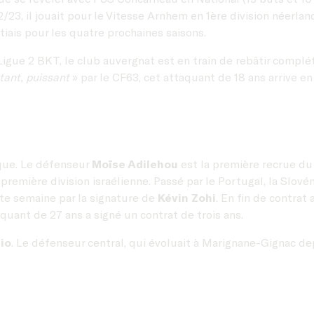
3, il jouait pour le Vitesse Arnhem en 1ère division néerlanda
stiais pour les quatre prochaines saisons.
igue 2 BKT, le club auvergnat est en train de rebâtir complé
utant, puissant
» par le CF63, cet attaquant de 18 ans arrive en
aque. Le défenseur
Moïse Adilehou
est la première recrue du 
remière division israélienne. Passé par le Portugal, la Slovéni
ette semaine par la signature de
Kévin Zohi
. En fin de contrat
quant de 27 ans a signé un contrat de trois ans.
io
. Le défenseur central, qui évoluait à Marignane-Gignac de