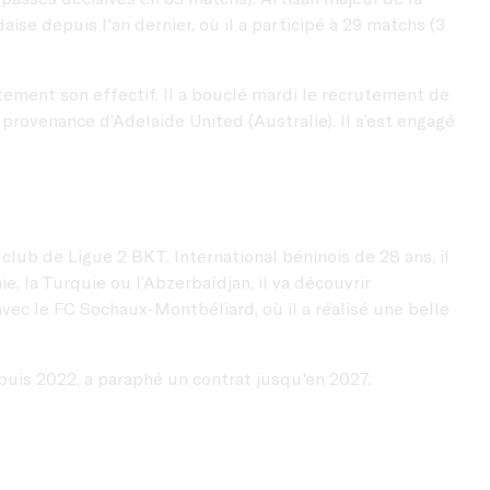
ise depuis l'an dernier, où il a participé à 29 matchs (3
tement son effectif. Il a bouclé mardi le recrutement de
 provenance d’Adelaide United (Australie). Il s’est engagé
club de Ligue 2 BKT. International béninois de 28 ans, il
e, la Turquie ou l’Abzerbaïdjan, il va découvrir
 avec le FC Sochaux-Montbéliard, où il a réalisé une belle
puis 2022, a paraphé un contrat jusqu'en 2027.