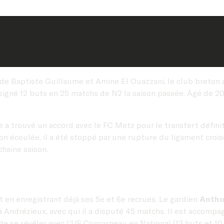
de Baptiste Guillaume et Amine El Ouazzani, le club breton a o
a signé 12 buts en 25 matchs de N2 la saison passée. Âgé de 20 
le a trouvé un accord avec le FC Metz pour le transfert défini
on écoulée, il a été stoppé par une rupture du ligament crois
chaine saison.
 en enregistrant déjà ses 5e et 6e recrues. Le gardien
Antho
 à Andrézieux, avec qui il a disputé 45 matchs. Il est accomp
de se révéler avec l'US Concarneau en National (13 buts et 10