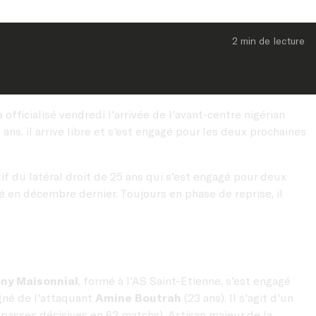
2 min
 de lecture
fficialisé vendredi l'arrivée de l'avant-centre nigérian
ans, il arrive libre et s'est engagé pour les deux prochaines
tif du latéral droit de 25 ans qui s'est engagé pour deux
é en décembre dernier. Toujours en phase de reprise, il
ny Maisonnial
, formé à l'AS Saint-Etienne, s'est engagé
agné de l'attaquant
Amine Boutrah
(23 ans). Il s'agit d'un
 passes décisives en 63 matchs). Artisan majeur de la