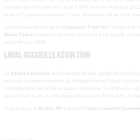
montée des Thoniers en Ligue 2 BKT lors de l'exercice 2022/2
buts et 2 passes décisives). Il est désormais lié au club ba
Une cinquième recrue au
Clermont Foot 63
! Relégué en L
Musa Toure
. Présenté comme un joueur «
vif, rapide, perc
jusqu’en juin 2028.
Laval accueille Kévin Zohi
Le
Stade Lavallois
renforce son arrière-garde et son att
évoluait la saison dernière au Maccabi Petah Tikva, club de p
l’antichambre de l’élite la saison prochaine. Il a été suivi c
saison (huit buts et une passe décisive en 30 matchs, l'atta
Plus au sud, le
Rodez AF
a accueilli
Loni Laurent Quenab