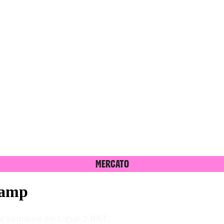
Mercato
gamp
tte semaine en Ligue 2 BKT.