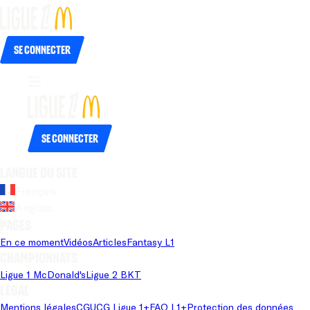
Se connecter
Se connecter
Langue du site
Français
Anglais
Pages
En ce moment
Vidéos
Articles
Fantasy L1
Championnats
Ligue 1 McDonald's
Ligue 2 BKT
Légal
Mentions légales
CGU
CG Ligue 1+
FAQ L1+
Protection des données