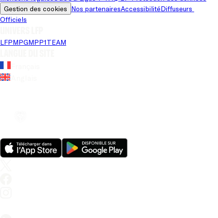
Gestion des cookies
Nos partenaires
Accessibilité
Diffuseurs 
Officiels
Univers LFP
LFP
MPG
MPP
1TEAM
Langue du site
Français
Anglais