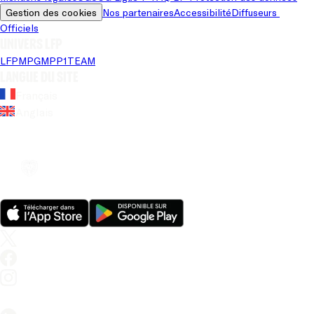
Gestion des cookies
Nos partenaires
Accessibilité
Diffuseurs 
Officiels
Univers LFP
LFP
MPG
MPP
1TEAM
Langue du site
Français
Anglais