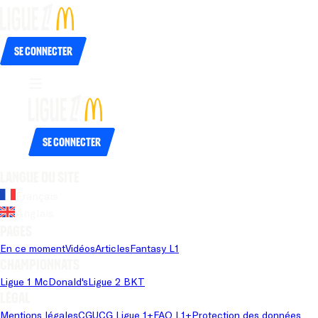
Se connecter
Se connecter
Langue du site
Français
Anglais
Pages
En ce moment
Vidéos
Articles
Fantasy L1
Championnats
Ligue 1 McDonald's
Ligue 2 BKT
Légal
Mentions légales
CGU
CG Ligue 1+
FAQ L1+
Protection des données