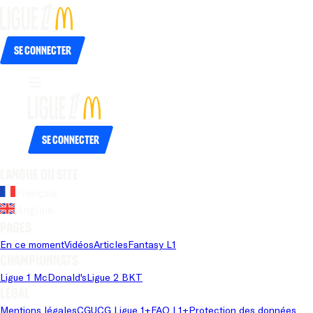
Se connecter
Se connecter
Langue du site
Français
Anglais
Pages
En ce moment
Vidéos
Articles
Fantasy L1
Championnats
Ligue 1 McDonald's
Ligue 2 BKT
Légal
Mentions légales
CGU
CG Ligue 1+
FAQ L1+
Protection des données