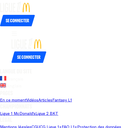
Se connecter
Se connecter
Langue du site
Français
Anglais
Pages
En ce moment
Vidéos
Articles
Fantasy L1
Championnats
Ligue 1 McDonald's
Ligue 2 BKT
Légal
Mentions légales
CGU
CG Ligue 1+
FAQ L1+
Protection des données