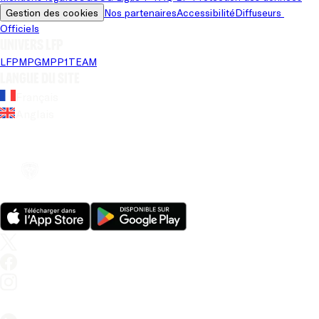
Gestion des cookies
Nos partenaires
Accessibilité
Diffuseurs 
Officiels
Univers LFP
LFP
MPG
MPP
1TEAM
Langue du site
Français
Anglais