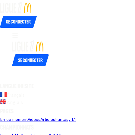
Se connecter
Se connecter
Langue du site
Français
Anglais
Pages
En ce moment
Vidéos
Articles
Fantasy L1
Championnats