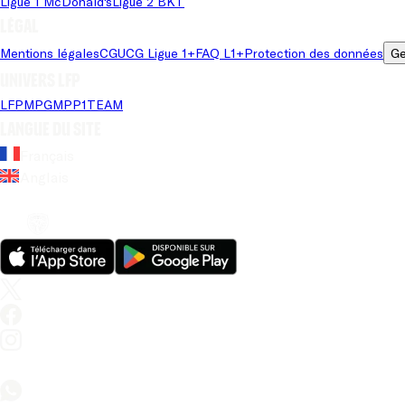
Ligue 1 McDonald's
Ligue 2 BKT
Légal
Mentions légales
CGU
CG Ligue 1+
FAQ L1+
Protection des données
Ge
Univers LFP
LFP
MPG
MPP
1TEAM
Langue du site
Français
Anglais