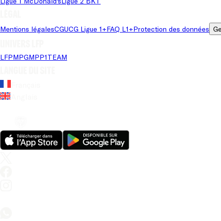
Ligue 1 McDonald's
Ligue 2 BKT
Légal
Mentions légales
CGU
CG Ligue 1+
FAQ L1+
Protection des données
Ge
Univers LFP
LFP
MPG
MPP
1TEAM
Langue du site
Français
Anglais