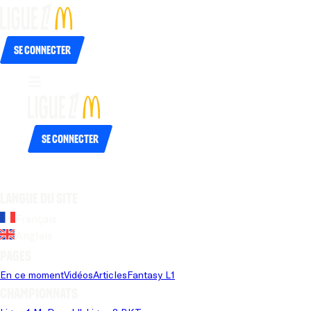
Se connecter
Se connecter
Langue du site
Français
Anglais
Pages
En ce moment
Vidéos
Articles
Fantasy L1
Championnats