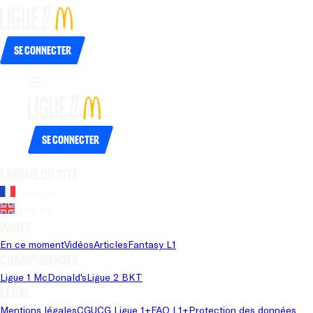
Se connecter
Se connecter
Langue du site
Français
Anglais
Pages
En ce moment
Vidéos
Articles
Fantasy L1
Championnats
Ligue 1 McDonald's
Ligue 2 BKT
Légal
Mentions légales
CGU
CG Ligue 1+
FAQ L1+
Protection des données