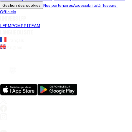
Gestion des cookies
Nos partenaires
Accessibilité
Diffuseurs 
Officiels
Univers LFP
LFP
MPG
MPP
1TEAM
Langue du site
Français
Anglais