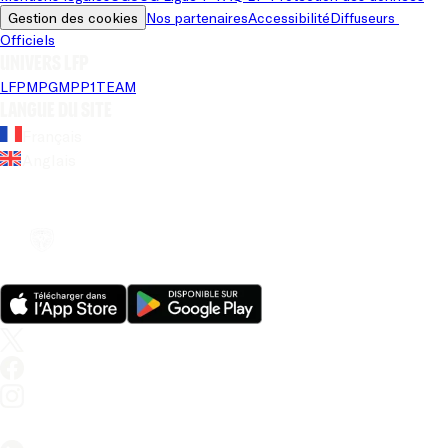
Gestion des cookies
Nos partenaires
Accessibilité
Diffuseurs 
Officiels
Univers LFP
LFP
MPG
MPP
1TEAM
Langue du site
Français
Anglais