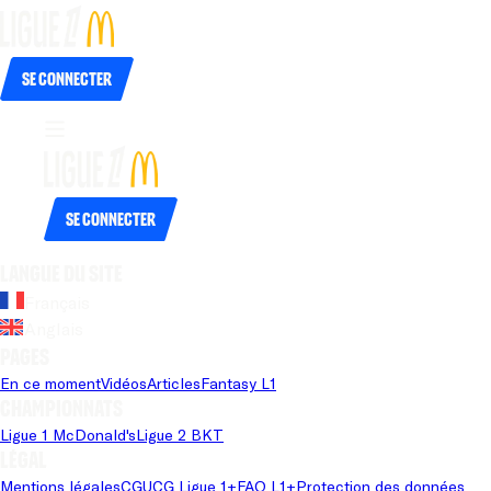
Se connecter
Se connecter
Langue du site
Français
Anglais
Pages
En ce moment
Vidéos
Articles
Fantasy L1
Championnats
Ligue 1 McDonald's
Ligue 2 BKT
Légal
Mentions légales
CGU
CG Ligue 1+
FAQ L1+
Protection des données