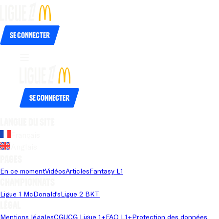
Se connecter
Se connecter
Langue du site
Français
Anglais
Pages
En ce moment
Vidéos
Articles
Fantasy L1
Championnats
Ligue 1 McDonald's
Ligue 2 BKT
Légal
Mentions légales
CGU
CG Ligue 1+
FAQ L1+
Protection des données