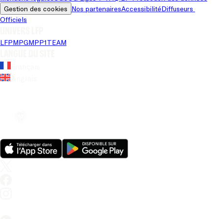
Gestion des cookies
Nos partenaires
Accessibilité
Diffuseurs 
Officiels
Univers LFP
LFP
MPG
MPP
1TEAM
Langue du site
Français
Anglais