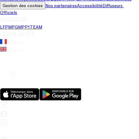
Gestion des cookies
Nos partenaires
Accessibilité
Diffuseurs 
Officiels
Univers LFP
LFP
MPG
MPP
1TEAM
Langue du site
Français
Anglais