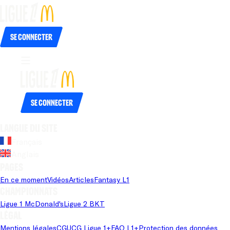
Se connecter
Se connecter
Langue du site
Français
Anglais
Pages
En ce moment
Vidéos
Articles
Fantasy L1
Championnats
Ligue 1 McDonald's
Ligue 2 BKT
Légal
Mentions légales
CGU
CG Ligue 1+
FAQ L1+
Protection des données