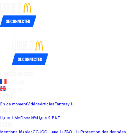
Se connecter
Se connecter
Langue du site
Français
Anglais
Pages
En ce moment
Vidéos
Articles
Fantasy L1
Championnats
Ligue 1 McDonald's
Ligue 2 BKT
Légal
Mentions légales
CGU
CG Ligue 1+
FAQ L1+
Protection des données