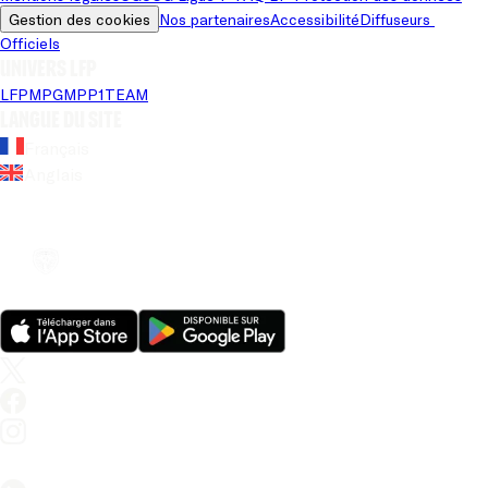
Gestion des cookies
Nos partenaires
Accessibilité
Diffuseurs 
Officiels
Univers LFP
LFP
MPG
MPP
1TEAM
Langue du site
Français
Anglais