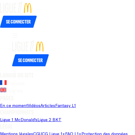
Se connecter
Se connecter
Langue du site
Français
Anglais
Pages
En ce moment
Vidéos
Articles
Fantasy L1
Championnats
Ligue 1 McDonald's
Ligue 2 BKT
Légal
Mentions légales
CGU
CG Ligue 1+
FAQ L1+
Protection des données