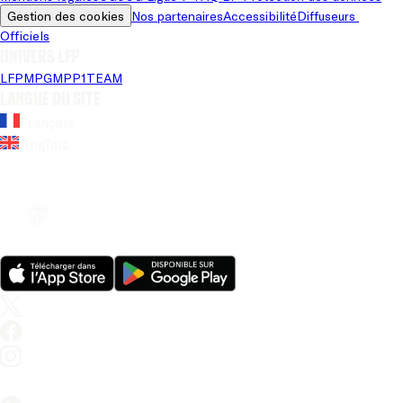
Gestion des cookies
Nos partenaires
Accessibilité
Diffuseurs 
Officiels
Univers LFP
LFP
MPG
MPP
1TEAM
Langue du site
Français
Anglais