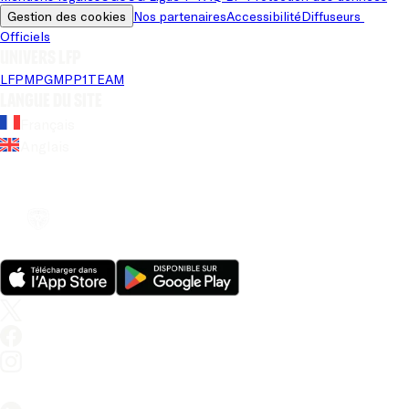
Gestion des cookies
Nos partenaires
Accessibilité
Diffuseurs 
Officiels
Univers LFP
LFP
MPG
MPP
1TEAM
Langue du site
Français
Anglais