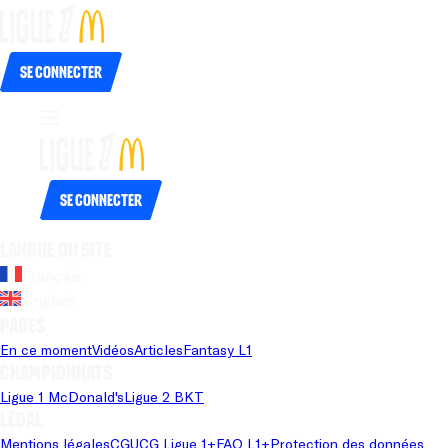
Se connecter
Se connecter
Langue du site
Français
Anglais
Pages
En ce moment
Vidéos
Articles
Fantasy L1
Championnats
Ligue 1 McDonald's
Ligue 2 BKT
Légal
Mentions légales
CGU
CG Ligue 1+
FAQ L1+
Protection des données