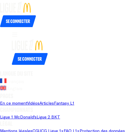
Se connecter
Se connecter
Langue du site
Français
Anglais
Pages
En ce moment
Vidéos
Articles
Fantasy L1
Championnats
Ligue 1 McDonald's
Ligue 2 BKT
Légal
Mentions légales
CGU
CG Ligue 1+
FAQ L1+
Protection des données