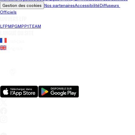
Gestion des cookies
Nos partenaires
Accessibilité
Diffuseurs 
Officiels
Univers LFP
LFP
MPG
MPP
1TEAM
Langue du site
Français
Anglais