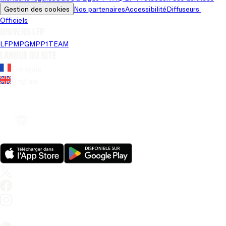
Gestion des cookies
Nos partenaires
Accessibilité
Diffuseurs 
Officiels
Univers LFP
LFP
MPG
MPP
1TEAM
Langue du site
Français
Anglais