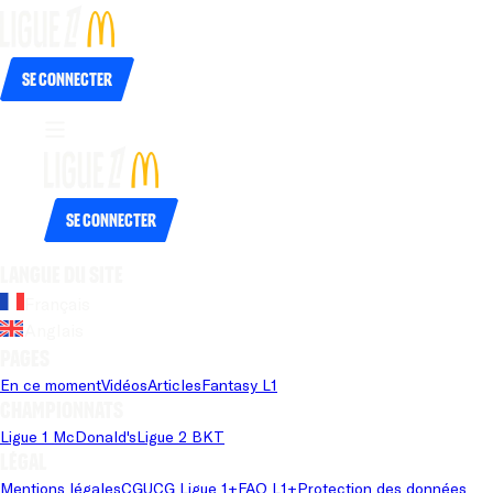
Se connecter
Se connecter
Langue du site
Français
Anglais
Pages
En ce moment
Vidéos
Articles
Fantasy L1
Championnats
Ligue 1 McDonald's
Ligue 2 BKT
Légal
Mentions légales
CGU
CG Ligue 1+
FAQ L1+
Protection des données