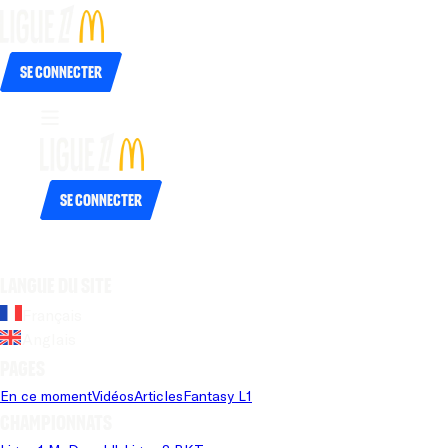
Se connecter
Se connecter
Langue du site
Français
Anglais
Pages
En ce moment
Vidéos
Articles
Fantasy L1
Championnats