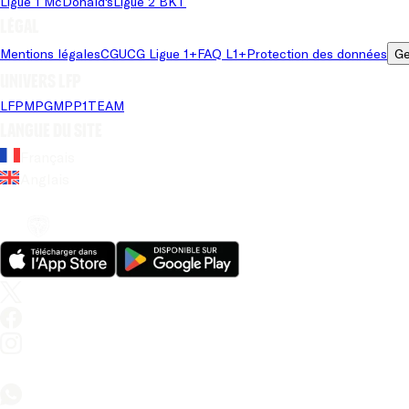
Ligue 1 McDonald's
Ligue 2 BKT
Légal
Mentions légales
CGU
CG Ligue 1+
FAQ L1+
Protection des données
Ge
Univers LFP
LFP
MPG
MPP
1TEAM
Langue du site
Français
Anglais