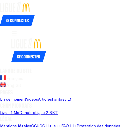
Se connecter
Se connecter
Langue du site
Français
Anglais
Pages
En ce moment
Vidéos
Articles
Fantasy L1
Championnats
Ligue 1 McDonald's
Ligue 2 BKT
Légal
Mentions légales
CGU
CG Ligue 1+
FAQ L1+
Protection des données