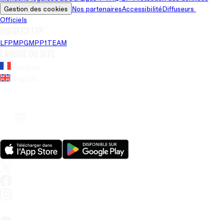
Gestion des cookies
Nos partenaires
Accessibilité
Diffuseurs 
Officiels
Univers LFP
LFP
MPG
MPP
1TEAM
Langue du site
Français
Anglais