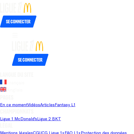
Se connecter
Se connecter
Langue du site
Français
Anglais
Pages
En ce moment
Vidéos
Articles
Fantasy L1
Championnats
Ligue 1 McDonald's
Ligue 2 BKT
Légal
Mentions légales
CGU
CG Ligue 1+
FAQ L1+
Protection des données