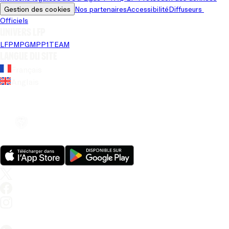
Gestion des cookies
Nos partenaires
Accessibilité
Diffuseurs 
Officiels
Univers LFP
LFP
MPG
MPP
1TEAM
Langue du site
Français
Anglais