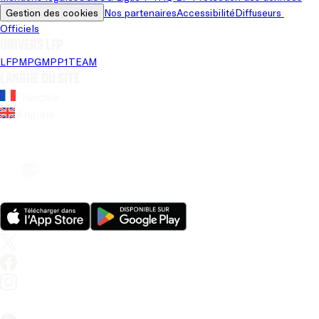
Gestion des cookies
Nos partenaires
Accessibilité
Diffuseurs 
Officiels
Univers LFP
LFP
MPG
MPP
1TEAM
Langue du site
Français
Anglais