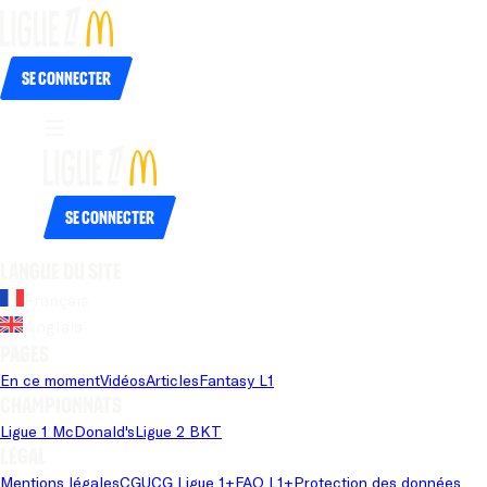
Se connecter
Se connecter
Langue du site
Français
Anglais
Pages
En ce moment
Vidéos
Articles
Fantasy L1
Championnats
Ligue 1 McDonald's
Ligue 2 BKT
Légal
Mentions légales
CGU
CG Ligue 1+
FAQ L1+
Protection des données