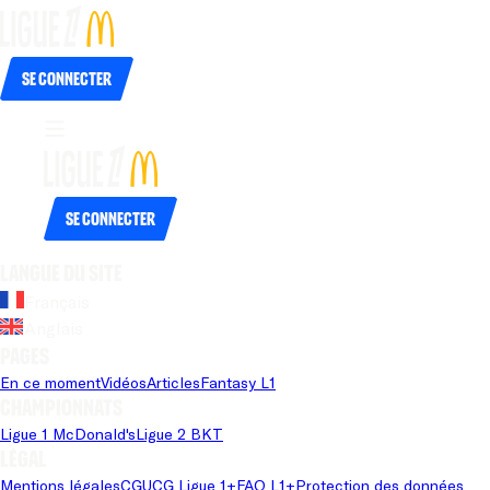
Se connecter
Se connecter
Langue du site
Français
Anglais
Pages
En ce moment
Vidéos
Articles
Fantasy L1
Championnats
Ligue 1 McDonald's
Ligue 2 BKT
Légal
Mentions légales
CGU
CG Ligue 1+
FAQ L1+
Protection des données