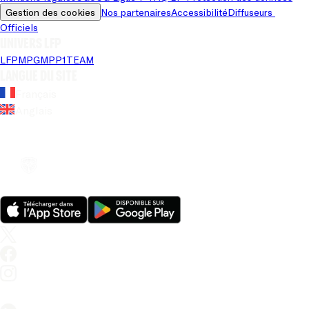
Gestion des cookies
Nos partenaires
Accessibilité
Diffuseurs 
Officiels
Univers LFP
LFP
MPG
MPP
1TEAM
Langue du site
Français
Anglais