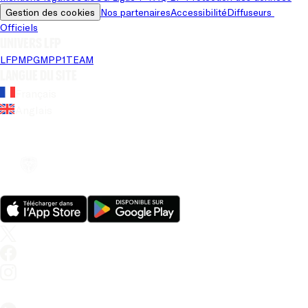
Gestion des cookies
Nos partenaires
Accessibilité
Diffuseurs 
Officiels
Univers LFP
LFP
MPG
MPP
1TEAM
Langue du site
Français
Anglais