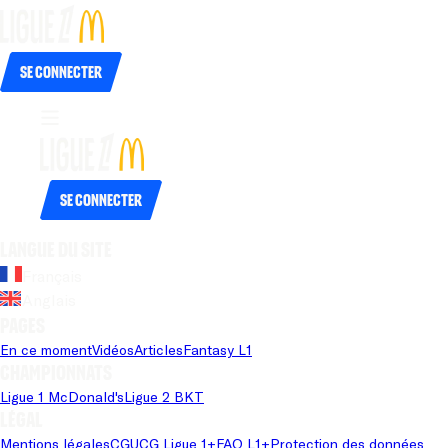
Se connecter
Se connecter
Langue du site
Français
Anglais
Pages
En ce moment
Vidéos
Articles
Fantasy L1
Championnats
Ligue 1 McDonald's
Ligue 2 BKT
Légal
Mentions légales
CGU
CG Ligue 1+
FAQ L1+
Protection des données