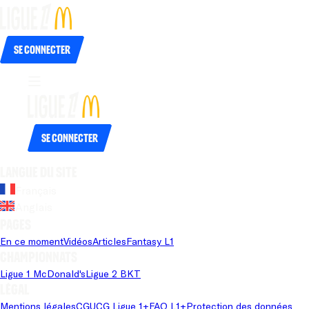
Se connecter
Se connecter
Langue du site
Français
Anglais
Pages
En ce moment
Vidéos
Articles
Fantasy L1
Championnats
Ligue 1 McDonald's
Ligue 2 BKT
Légal
Mentions légales
CGU
CG Ligue 1+
FAQ L1+
Protection des données