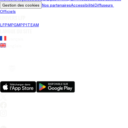
Gestion des cookies
Nos partenaires
Accessibilité
Diffuseurs 
Officiels
Univers LFP
LFP
MPG
MPP
1TEAM
Langue du site
Français
Anglais