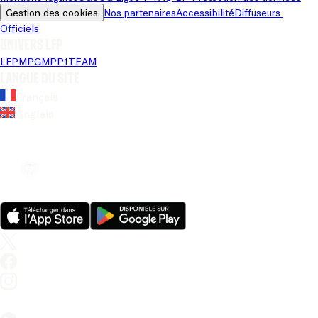
Gestion des cookies
Nos partenaires
Accessibilité
Diffuseurs 
Officiels
Univers LFP
LFP
MPG
MPP
1TEAM
Langue du site
Français
Anglais