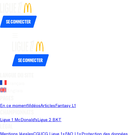
Se connecter
Se connecter
Langue du site
Français
Anglais
Pages
En ce moment
Vidéos
Articles
Fantasy L1
Championnats
Ligue 1 McDonald's
Ligue 2 BKT
Légal
Mentions légales
CGU
CG Ligue 1+
FAQ L1+
Protection des données