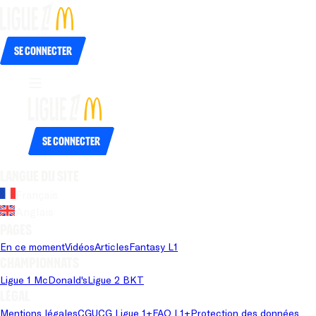
Se connecter
Se connecter
Langue du site
Français
Anglais
Pages
En ce moment
Vidéos
Articles
Fantasy L1
Championnats
Ligue 1 McDonald's
Ligue 2 BKT
Légal
Mentions légales
CGU
CG Ligue 1+
FAQ L1+
Protection des données