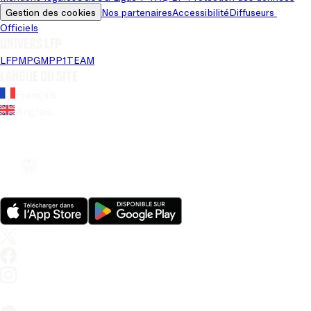
Gestion des cookies
Nos partenaires
Accessibilité
Diffuseurs 
Officiels
Univers LFP
LFP
MPG
MPP
1TEAM
Langue du site
Français
Anglais