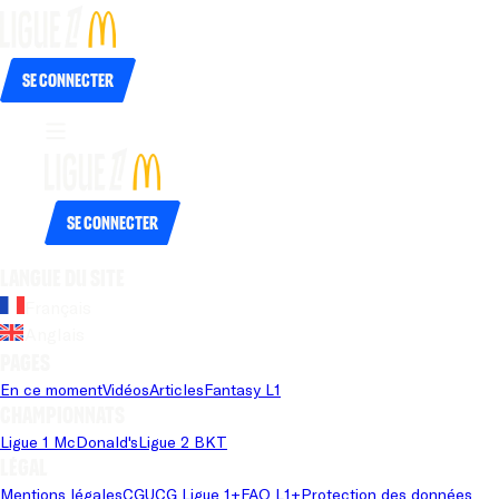
Se connecter
Se connecter
Langue du site
Français
Anglais
Pages
En ce moment
Vidéos
Articles
Fantasy L1
Championnats
Ligue 1 McDonald's
Ligue 2 BKT
Légal
Mentions légales
CGU
CG Ligue 1+
FAQ L1+
Protection des données