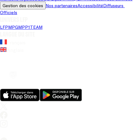
Gestion des cookies
Nos partenaires
Accessibilité
Diffuseurs 
Officiels
Univers LFP
LFP
MPG
MPP
1TEAM
Langue du site
Français
Anglais