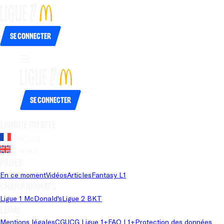
Se connecter
Se connecter
Langue du site
Français
Anglais
Pages
En ce moment
Vidéos
Articles
Fantasy L1
Championnats
Ligue 1 McDonald's
Ligue 2 BKT
Légal
Mentions légales
CGU
CG Ligue 1+
FAQ L1+
Protection des données