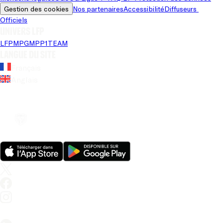
Gestion des cookies
Nos partenaires
Accessibilité
Diffuseurs 
Officiels
Univers LFP
LFP
MPG
MPP
1TEAM
Langue du site
Français
Anglais