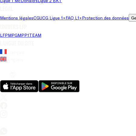
Ligue 1 McDonald's
Ligue 2 BKT
Légal
Mentions légales
CGU
CG Ligue 1+
FAQ L1+
Protection des données
Ge
Univers LFP
LFP
MPG
MPP
1TEAM
Langue du site
Français
Anglais