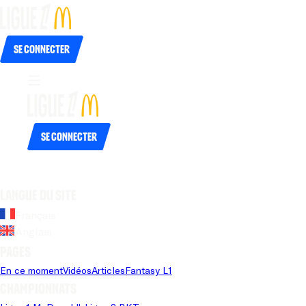
Se connecter
Se connecter
Langue du site
Français
Anglais
Pages
En ce moment
Vidéos
Articles
Fantasy L1
Championnats